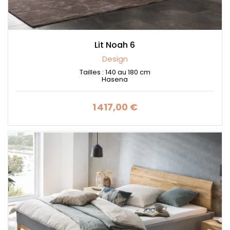
Lit Noah 6
Design
Tailles : 140 au 180 cm
Hasena
1 417,00 €
Prix