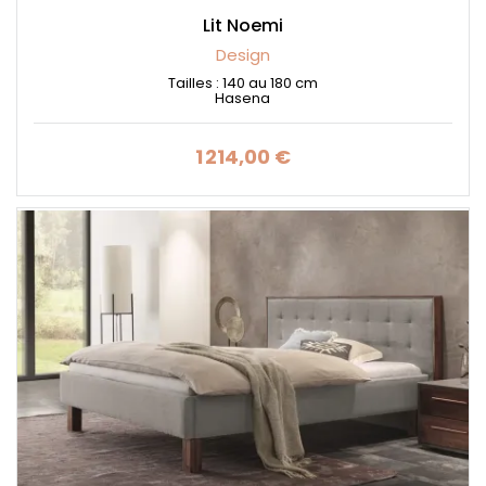
Lit Noemi
Design
Tailles : 140 au 180 cm
Hasena
1 214,00 €
Prix