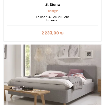
Lit Siena
Design
Tailles : 140 au 200 cm
Hasena
2 233,00 €
Prix