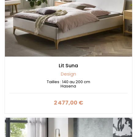
Lit Suna
Design
Tailles : 140 au 200 cm
Hasena
2 477,00 €
Prix