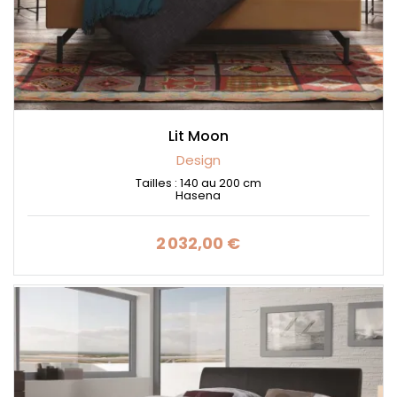
Lit Moon
Design
Tailles : 140 au 200 cm
Hasena
2 032,00 €
Prix