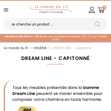
0
PROMOTION D'ETE !
-20 %
sur nos meubles en Hévéa
-
Du 07 au 31 Août
2026
Le monde du lit
HASENA
DREAM LINE - Capitonné
DREAM LINE - CAPITONNÉ
Tous les meubles présentés dans la
Gamme
Dream Line
peuvent se marier ensemble pour
composer votre chambre en toute harmonie.