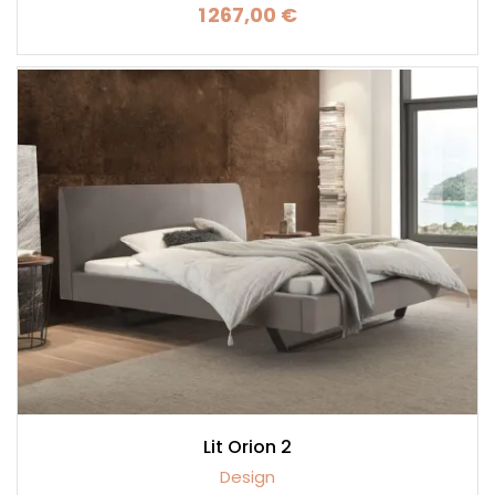
1 267,00 €
Prix
Lit Orion 2
Design