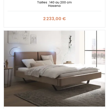
Tailles : 140 au 200 cm
Hasena
2 233,00 €
Prix