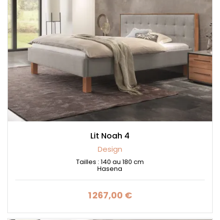
Lit Noah 4
Design
Tailles : 140 au 180 cm
Hasena
1 267,00 €
Prix