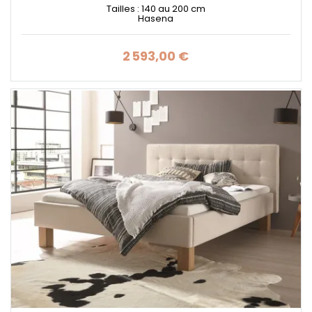
Tailles : 140 au 200 cm
Hasena
2 593,00 €
Prix