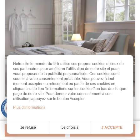
Notre site le-monde-du-lit.fr utilise ses propres cookies et ceux de
ses partenaires pour améliorer l'utilisation de notre site et pour
vous proposer de la publicité personnalisée. Ces cookies sont
soumis à votre consentement préalable. Vous pouvez à tout
moment accepter ou refuser tout ou partie de ces cookies en
cliquant sur le lien "Informations sur les cookies" en bas de chaque
page de notre site. Pour donner votre consentement à son
utilisation, appuyez sur le bouton Accepter.
Lit Dama
9.3
Plus d'informations
/10
453 avis
Design
Tailles : 140 au 200 cm
Hasena
Je choisis
Je refuse
J'ACCEPTE
Filtrer
Pertinence