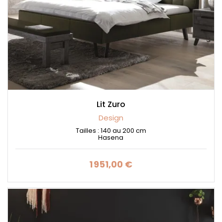
Lit Zuro
Design
Tailles : 140 au 200 cm
Hasena
1 951,00 €
Prix