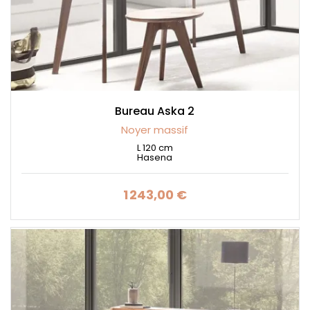
Bureau Aska 2
Noyer massif
L 120 cm
Hasena
1 243,00 €
Prix