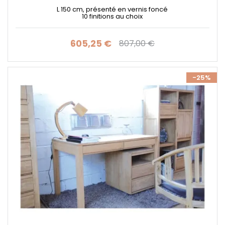
L 150 cm, présenté en vernis foncé
10 finitions au choix
605,25 €
807,00 €
Prix
Prix de base
-25%