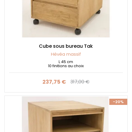
Cube sous bureau Tak
Hévéa massif
L 45 cm
10 finitions au choix
237,75 €
317,00 €
Prix
Prix de base
-20%