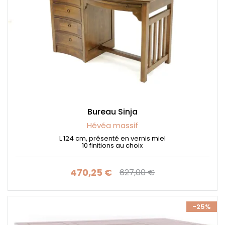
Bureau Sinja
Hévéa massif
L 124 cm, présenté en vernis miel
10 finitions au choix
470,25 €
627,00 €
Prix
Prix de base
-25%