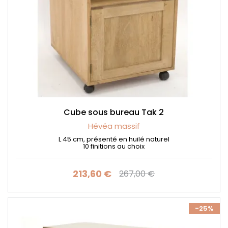
Cube sous bureau Tak 2
Hévéa massif
L 45 cm, présenté en huilé naturel
10 finitions au choix
213,60 €
267,00 €
Prix
Prix de base
-25%