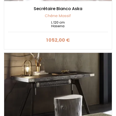
Secrétaire Bianco Aska
Chêne Massif
L 120 cm
Hasena
1 052,00 €
Prix