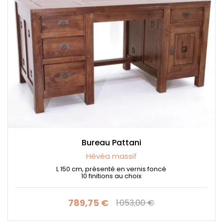
Bureau Pattani
Hévéa massif
L 150 cm, présenté en vernis foncé
10 finitions au choix
789,75 €
1 053,00 €
Prix
Prix de base