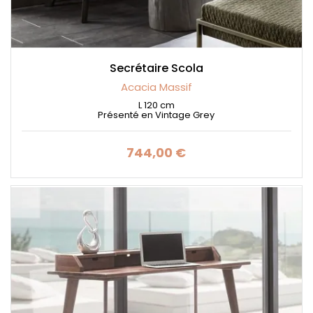
Secrétaire Scola
Acacia Massif
L 120 cm
Présenté en Vintage Grey
744,00 €
Prix