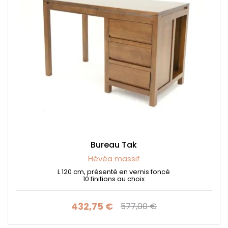
Bureau Tak
Hévéa massif
L 120 cm, présenté en vernis foncé
10 finitions au choix
432,75 €
577,00 €
Prix
Prix de base