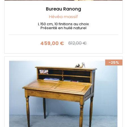
Bureau Ranong
Hévéa massif
L 150 cm, 10 finitions au choix
Présenté en huilé naturel
459,00 €
612,00 €
Prix
Prix de base
-25%