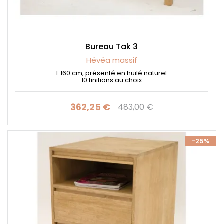
Bureau Tak 3
Hévéa massif
L 160 cm, présenté en huilé naturel
10 finitions au choix
362,25 €
483,00 €
Prix
Prix de base
-25%