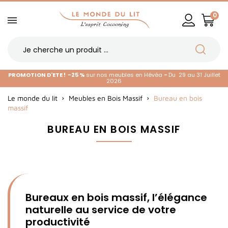
0
PROMOTION D'ETE !
-25 %
sur nos meubles en Hévéa
-
Du 29 au 31 Juillet
2026
Le monde du lit
Meubles en Bois Massif
Bureau en bois
massif
BUREAU EN BOIS MASSIF
Bureaux en bois massif, l’élégance
naturelle au service de votre
productivité