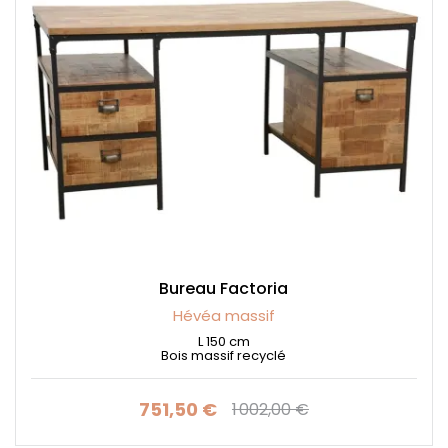
Bureau Factoria
Hévéa massif
L 150 cm
Bois massif recyclé
751,50 €
1 002,00 €
Prix
Prix de base