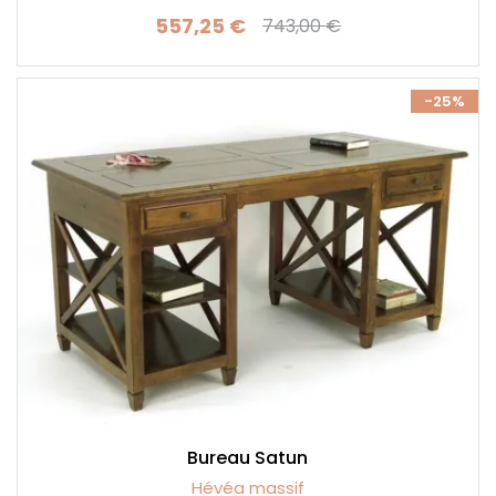
557,25 €
743,00 €
Prix
Prix de base
-25%
Bureau Satun
Hévéa massif