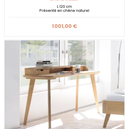
L 120 cm
Présenté en chêne naturel
1 001,00 €
Prix