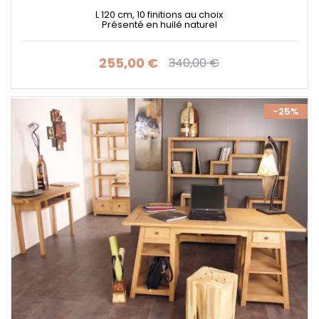
L 120 cm, 10 finitions au choix
Présenté en huilé naturel
255,00 €
340,00 €
Prix
Prix de base
-25%