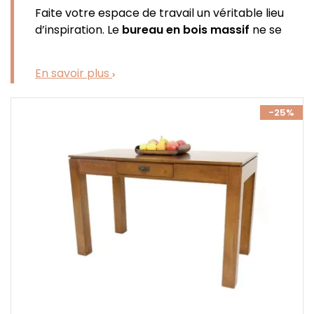
Faite votre espace de travail un véritable lieu
d’inspiration. Le
bureau en bois massif
ne se
contente pas d’être fonctionnel, il structure
votre intérieur, apporte du caractère à votre
En savoir plus
décoration et crée une atmosphère propice à la
concentration. Dès le premier regard, il impose
-25%
son authenticité et transforme votre quotidien.
Choisir un
bureau en bois massif
, c’est opter
pour un
matériau noble
, vivant et
durable
.
Chaque
essence de bois
dévoile des nuances
uniques, des veines naturelles et un charme
incomparable. Contrairement aux meubles
standards, ces bureaux offrent une
robustesse
exceptionnelle
et traversent les années sans
perdre de leur superbe. C’est un investissement
à la fois
esthétique
et
durable
, pensé pour vous
accompagner longtemps.