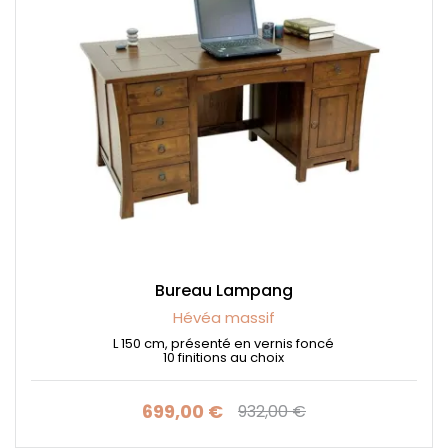
Bureau Lampang
Hévéa massif
L 150 cm, présenté en vernis foncé
10 finitions au choix
699,00 €
932,00 €
Prix
Prix de base