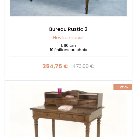
Bureau Rustic 2
Hévéa massif
L 110 cm
10 finitions au choix
354,75 €
473,00 €
Prix
Prix de base
-25%