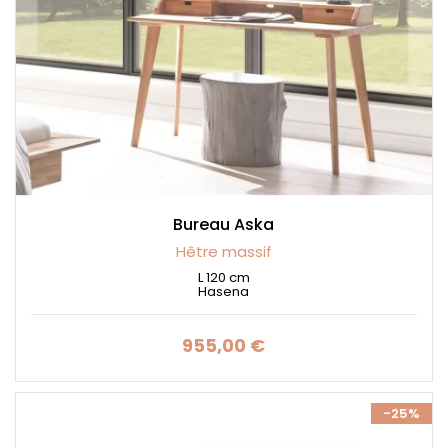
Bureau Aska
Hêtre massif
L 120 cm
Hasena
955,00 €
Prix
-25%