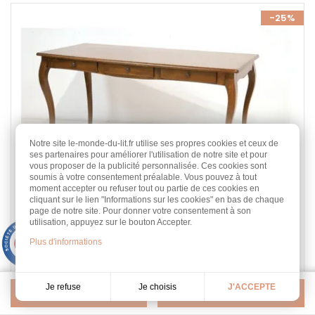
-25%
Notre site le-monde-du-lit.fr utilise ses propres cookies et ceux de
ses partenaires pour améliorer l'utilisation de notre site et pour
vous proposer de la publicité personnalisée. Ces cookies sont
soumis à votre consentement préalable. Vous pouvez à tout
moment accepter ou refuser tout ou partie de ces cookies en
cliquant sur le lien "Informations sur les cookies" en bas de chaque
page de notre site. Pour donner votre consentement à son
utilisation, appuyez sur le bouton Accepter.
9.3
Bureau Florencia
Plus d'informations
/10
453 avis
Hévéa massif
L 150 cm, présenté en vernis foncé
Je choisis
Je refuse
J'ACCEPTE
10 finitions au choix
Filtrer
Pertinence