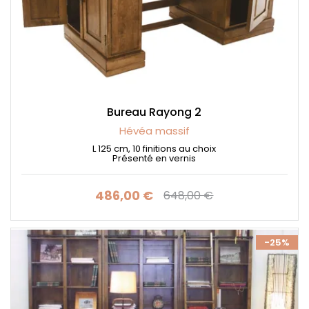
Bureau Rayong 2
Hévéa massif
L 125 cm, 10 finitions au choix
Présenté en vernis
486,00 €
648,00 €
Prix
Prix de base
-25%