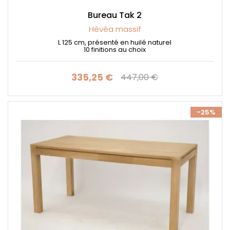
Bureau Tak 2
Hévéa massif
L 125 cm, présenté en huilé naturel
10 finitions au choix
335,25 €
447,00 €
Prix
Prix de base
-25%