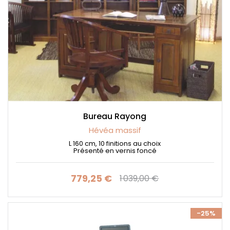
Bureau Rayong
Hévéa massif
L 160 cm, 10 finitions au choix
Présenté en vernis foncé
779,25 €
1 039,00 €
Prix
Prix de base
-25%