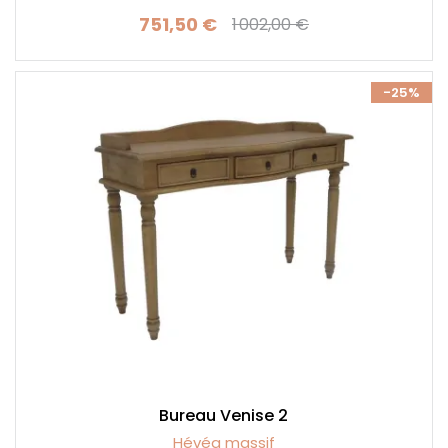
751,50 €
1 002,00 €
Prix
Prix de base
-25%
Bureau Venise 2
Hévéa massif