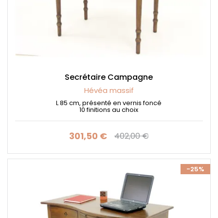
Secrétaire Campagne
Hévéa massif
L 85 cm, présenté en vernis foncé
10 finitions au choix
301,50 €
402,00 €
Prix
Prix de base
-25%