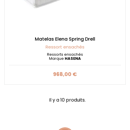
Matelas Elena Spring Drell
Ressort ensachés
Ressorts ensachés
Marque
HASENA
968,00 €
Prix
Il y a 10 produits.