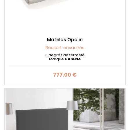
Matelas Opalin
Ressort ensachés
3 degrés de fermeté
Marque
HASENA
777,00 €
Prix