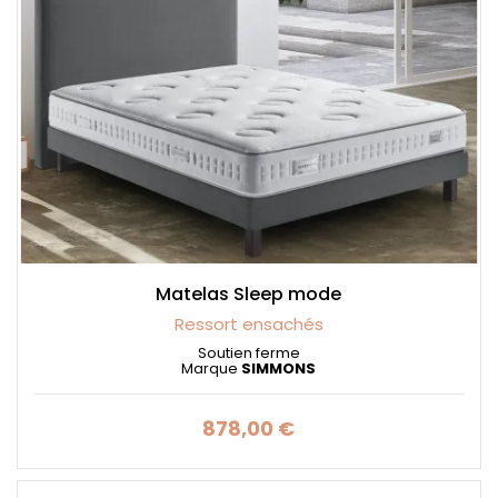
Matelas Sleep mode
Ressort ensachés
Soutien ferme
Marque
SIMMONS
878,00 €
Prix