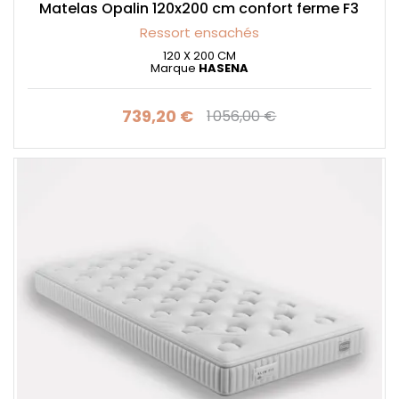
Matelas Opalin 120x200 cm confort ferme F3
Ressort ensachés
120 X 200 CM
Marque
HASENA
739,20 €
1 056,00 €
Prix
Prix de base