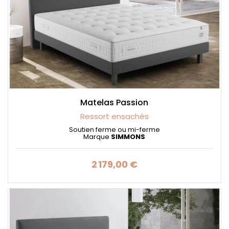
Matelas Passion
Ressort ensachés
Soutien ferme ou mi-ferme
Marque
SIMMONS
2 179,00 €
Prix