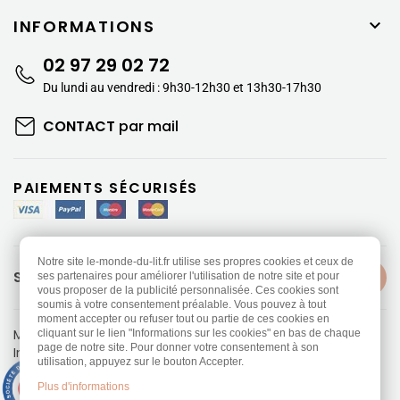
INFORMATIONS

02 97 29 02 72
Du lundi au vendredi : 9h30-12h30 et 13h30-17h30
CONTACT
par mail
PAIEMENTS SÉCURISÉS
Notre site le-monde-du-lit.fr utilise ses propres cookies et ceux de
SUIVEZ-NOUS
ses partenaires pour améliorer l'utilisation de notre site et pour
vous proposer de la publicité personnalisée. Ces cookies sont
soumis à votre consentement préalable. Vous pouvez à tout
moment accepter ou refuser tout ou partie de ces cookies en
Mentions légales
-
Politique de confidentialité
cliquant sur le lien "Informations sur les cookies" en bas de chaque
page de notre site. Pour donner votre consentement à son
Information sur les Cookies
-
CGV
utilisation, appuyez sur le bouton Accepter.
Réalisation
Dream me up
9.3
Plus d'informations
/10
453 avis