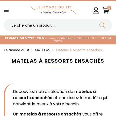
0
PROMOTION D'ETE !
-20 %
sur nos meubles en Hévéa
-
Du 07 au 31 Août
2026
Le monde du lit
MATELAS
Matelas à ressorts ensachés
MATELAS À RESSORTS ENSACHÉS
Découvrez notre sélection de
matelas à
ressorts ensachés
et choisissez le modèle qui
convient le mieux à votre besoin.
Un
matelas à ressorts ensachés
vous offre