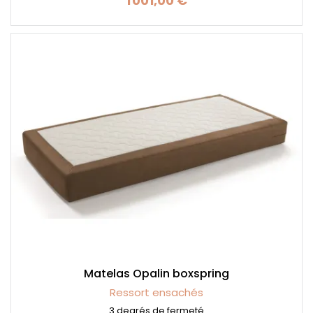
1 001,00 €
Prix
Matelas Opalin boxspring
Ressort ensachés
3 degrés de fermeté