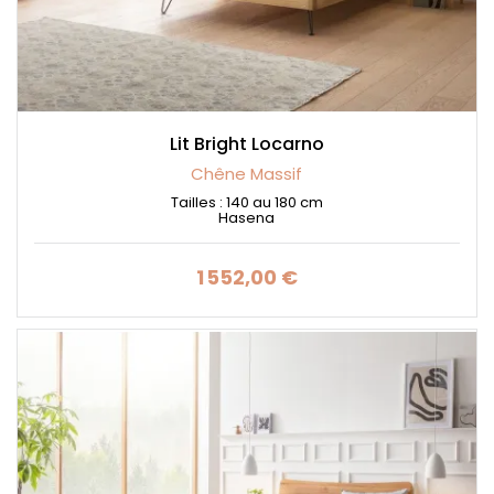
Lit Bright Locarno
Chêne Massif
Tailles : 140 au 180 cm
Hasena
1 552,00 €
Prix