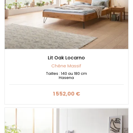
Lit Oak Locarno
Chêne Massif
Tailles : 140 au 180 cm
Hasena
1 552,00 €
Prix