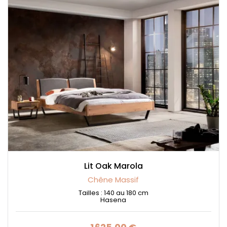
Lit Oak Marola
Chêne Massif
Tailles : 140 au 180 cm
Hasena