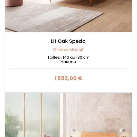
Lit Oak Spezia
Chêne Massif
Tailles : 140 au 180 cm
Hasena
1 552,00 €
Prix