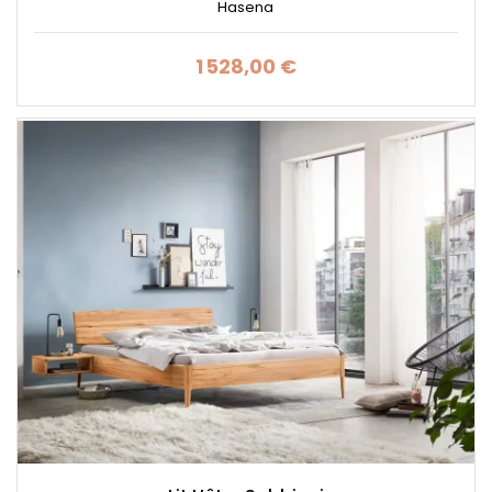
Hasena
1 528,00 €
Prix