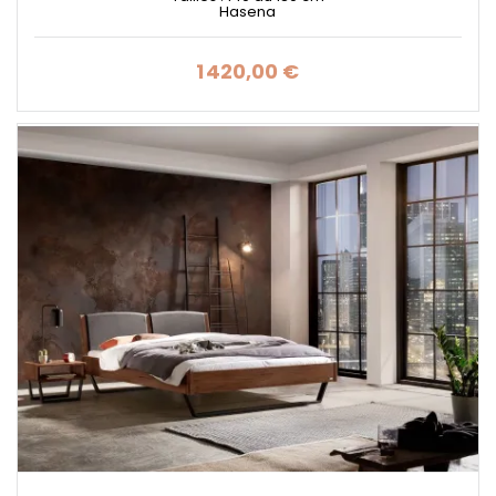
Hasena
1 420,00 €
Prix