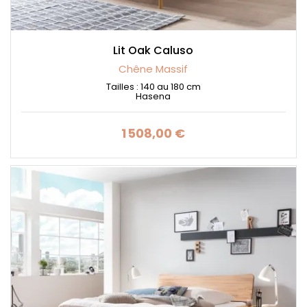
Lit Oak Caluso
Chêne Massif
Tailles : 140 au 180 cm
Hasena
1 508,00 €
Prix