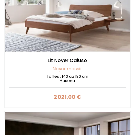
Lit Noyer Caluso
Noyer massif
Tailles : 140 au 180 cm
Hasena
2 021,00 €
Prix