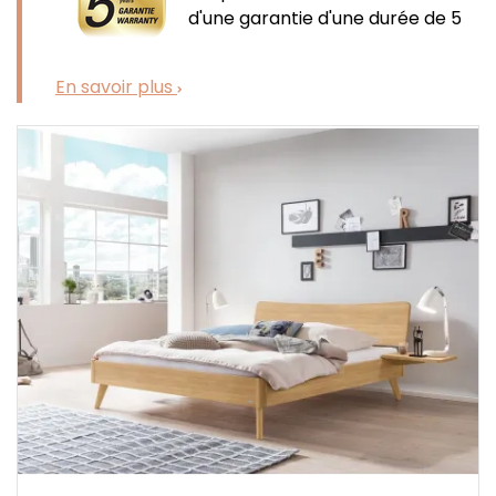
d'une garantie d'une durée de 5
ans à compter de la date
d'achat pour défauts de matériel et de
En savoir plus
fabrication. La garantie s'applique à condition
d'une utilisation conforme et d'une sollicitation
normale.
En savoir plus