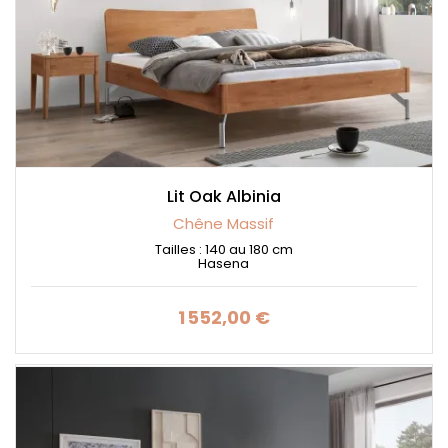
Lit Oak Albinia
Chêne Massif
Tailles : 140 au 180 cm
Hasena
1 552,00 €
Prix