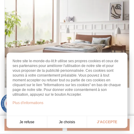
Notre site le-monde-du-lit.fr utilise ses propres cookies et ceux de
ses partenaires pour améliorer l'utilisation de notre site et pour
vous proposer de la publicité personnalisée. Ces cookies sont
soumis à votre consentement préalable. Vous pouvez à tout
moment accepter ou refuser tout ou partie de ces cookies en
cliquant sur le lien "Informations sur les cookies" en bas de chaque
page de notre site. Pour donner votre consentement à son
utilisation, appuyez sur le bouton Accepter.
Lit Noyer Locarno
9.3
Plus d'informations
Noyer massif
/10
453 avis
Tailles : 140 au 180 cm
Hasena
Je choisis
Je refuse
J'ACCEPTE
Filtrer
Pertinence
2 043,00 €