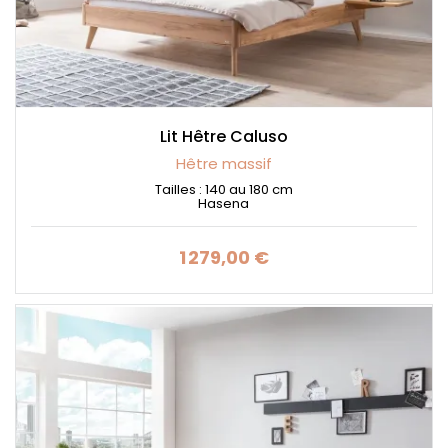
Lit Hêtre Caluso
Hêtre massif
Tailles : 140 au 180 cm
Hasena
1 279,00 €
Prix