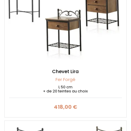
Chevet Lira
Fer Forgé
L 50 cm
+ de 20 teintes au choix
418,00 €
Prix