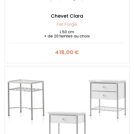
Chevet Clara
Fer Forgé
L 50 cm
+ de 20 teintes au choix
418,00 €
Prix