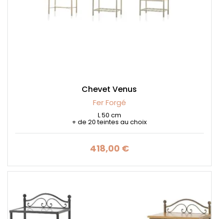
Chevet Venus
Fer Forgé
L 50 cm
+ de 20 teintes au choix
418,00 €
Prix