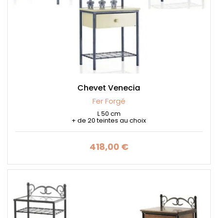
Chevet Venecia
Fer Forgé
L 50 cm
+ de 20 teintes au choix
418,00 €
Prix