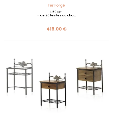
Fer Forgé
L 50 cm
+ de 20 teintes au choix
418,00 €
Prix