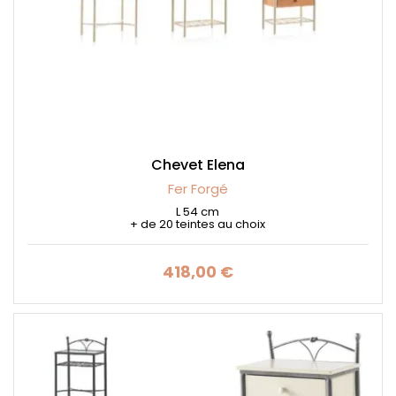
Chevet Elena
Fer Forgé
L 54 cm
+ de 20 teintes au choix
418,00 €
Prix