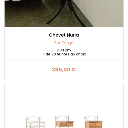
Chevet Nuria
Fer Forgé
D 41 cm
+ de 20 teintes au choix
385,00 €
Prix