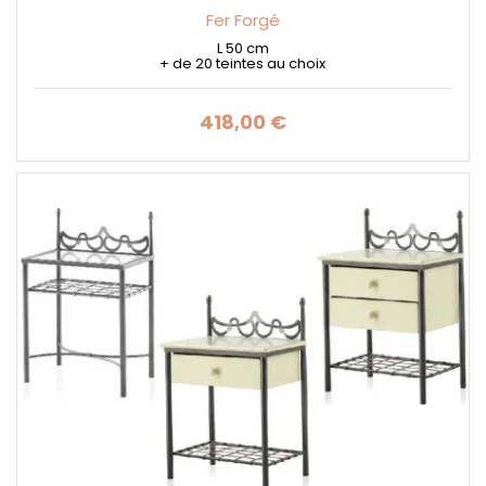
Fer Forgé
L 50 cm
+ de 20 teintes au choix
418,00 €
Prix