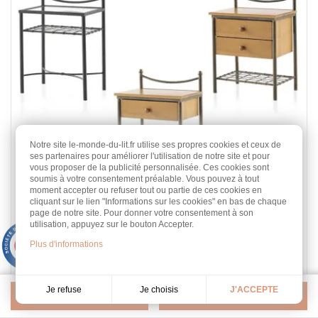
Notre site le-monde-du-lit.fr utilise ses propres cookies et ceux de
ses partenaires pour améliorer l'utilisation de notre site et pour
vous proposer de la publicité personnalisée. Ces cookies sont
soumis à votre consentement préalable. Vous pouvez à tout
moment accepter ou refuser tout ou partie de ces cookies en
cliquant sur le lien "Informations sur les cookies" en bas de chaque
page de notre site. Pour donner votre consentement à son
Chevet Sara
utilisation, appuyez sur le bouton Accepter.
Fer Forgé
9.3
Plus d'informations
/10
453 avis
L 50 cm
+ de 20 teintes au choix
Je choisis
Je refuse
J'ACCEPTE
Filtrer
Pertinence
418,00 €
Prix