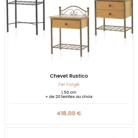
Chevet Rustico
Fer Forgé
L 50 cm
+ de 20 teintes au choix
418,00 €
Prix