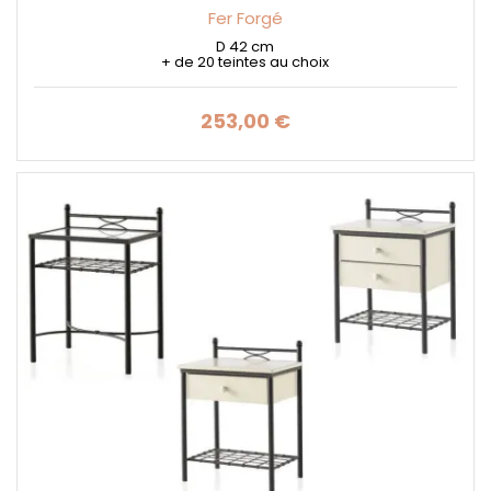
Fer Forgé
D 42 cm
+ de 20 teintes au choix
253,00 €
Prix