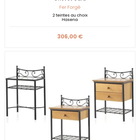
Fer Forgé
2 teintes au choix
Hasena
306,00 €
Prix