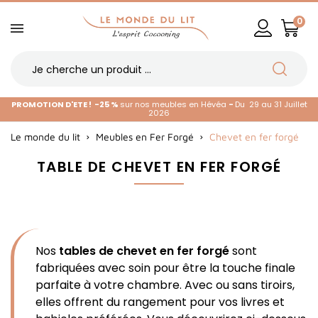
0
PROMOTION D'ETE !
-25 %
sur nos meubles en Hévéa
-
Du 29 au 31 Juillet
2026
Le monde du lit
Meubles en Fer Forgé
Chevet en fer forgé
TABLE DE CHEVET EN FER FORGÉ
Nos
tables de chevet en fer forgé
sont
fabriquées avec soin pour être la touche finale
parfaite à votre chambre. Avec ou sans tiroirs,
elles offrent du rangement pour vos livres et