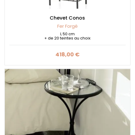
Chevet Conos
Fer Forgé
L 50 cm
+ de 20 teintes au choix
418,00 €
Prix