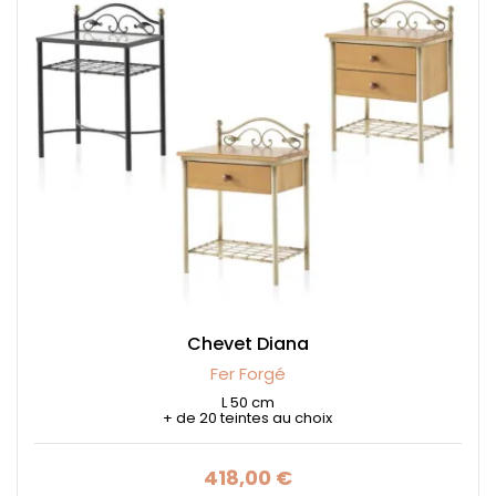
Chevet Diana
Fer Forgé
L 50 cm
+ de 20 teintes au choix
418,00 €
Prix