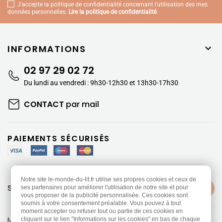
J'accepte la politique de confidentialité concernant l'utilisation des mes
données personnelles.
Lire la politique de confidentialité
.
INFORMATIONS

02 97 29 02 72
Du lundi au vendredi : 9h30-12h30 et 13h30-17h30
CONTACT
par mail
PAIEMENTS SÉCURISÉS
Notre site le-monde-du-lit.fr utilise ses propres cookies et ceux de
SUIVEZ-NOUS
ses partenaires pour améliorer l'utilisation de notre site et pour
vous proposer de la publicité personnalisée. Ces cookies sont
soumis à votre consentement préalable. Vous pouvez à tout
moment accepter ou refuser tout ou partie de ces cookies en
Mentions légales
-
Politique de confidentialité
cliquant sur le lien "Informations sur les cookies" en bas de chaque