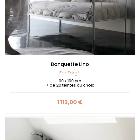
Banquette Lino
Fer Forgé
90 x 190 cm
+ de 20 teintes au choix
1 112,00 €
Prix