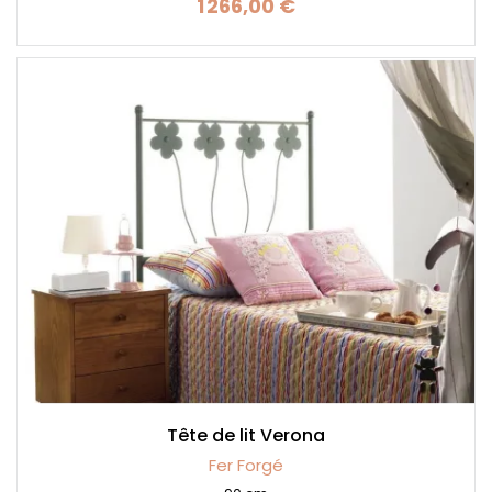
1 266,00 €
Prix
Tête de lit Verona
Fer Forgé