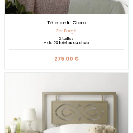
Tête de lit Clara
Fer Forgé
2 tailles
+ de 20 teintes au choix
275,00 €
Prix