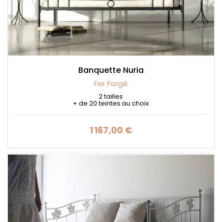
Banquette Nuria
Fer Forgé
2 tailles
+ de 20 teintes au choix
1 167,00 €
Prix