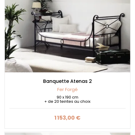
Banquette Atenas 2
Fer Forgé
90 x 190 cm
+ de 20 teintes au choix
1 153,00 €
Prix