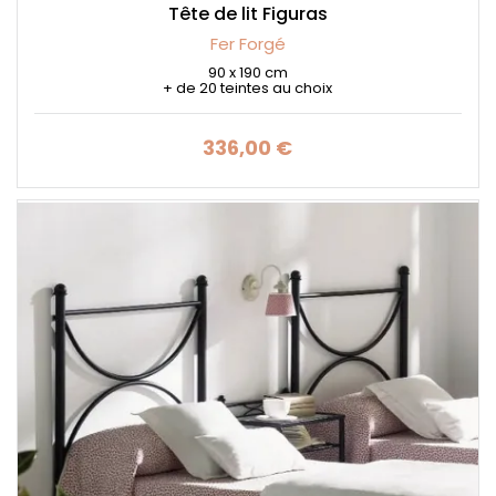
Tête de lit Figuras
Fer Forgé
90 x 190 cm
+ de 20 teintes au choix
336,00 €
Prix