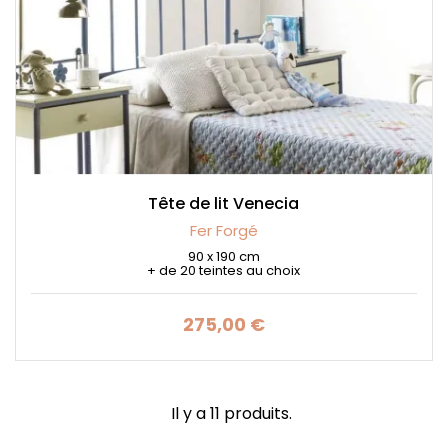
Tête de lit Venecia
Fer Forgé
90 x 190 cm
+ de 20 teintes au choix
275,00 €
Prix
Il y a 11 produits.