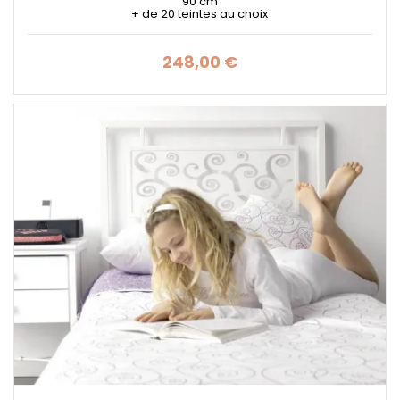
90 cm
+ de 20 teintes au choix
248,00 €
Prix