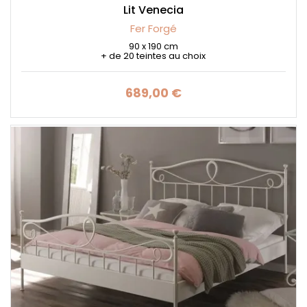
Lit Venecia
Fer Forgé
90 x 190 cm
+ de 20 teintes au choix
689,00 €
Prix