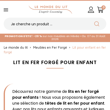
0
PROMOTION D'ETE !
-20 %
sur nos meubles en Hévéa
-
Du 07 au 31 Août
2026
Le monde du lit
Meubles en Fer Forgé
Lit pour enfant en fer
forgé
LIT EN FER FORGÉ POUR ENFANT
Découvrez notre gamme de
lits en fer forgé
pour enfants
! Nous vous proposons également
une sélection de
têtes de lit en fer pour enfant
.
Avec nos lits pour enfants amusants et ludiques,