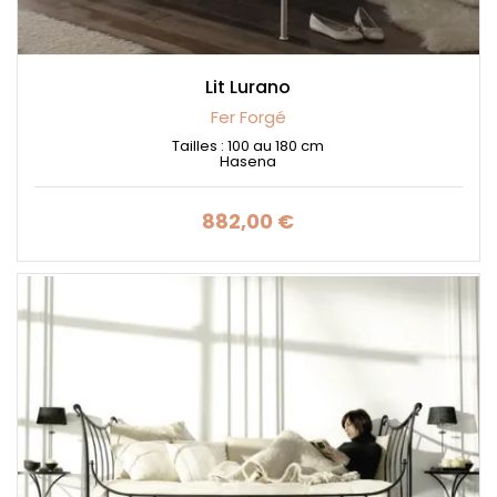
Lit Lurano
Fer Forgé
Tailles : 100 au 180 cm
Hasena
882,00 €
Prix