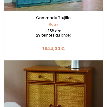
Commode Trujillo
Rotin
L 158 cm
29 teintes au choix
1 644,00 €
Prix