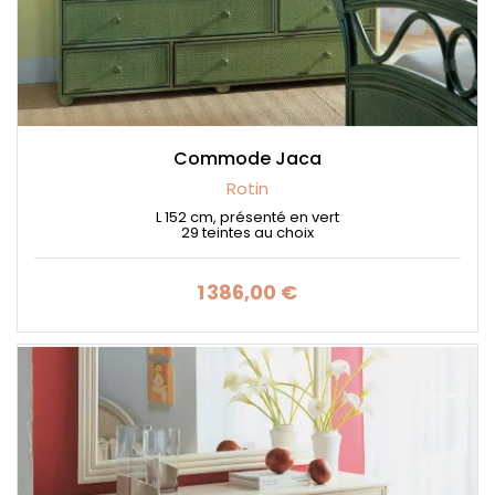
Commode Jaca
Rotin
L 152 cm, présenté en vert
29 teintes au choix
1 386,00 €
Prix