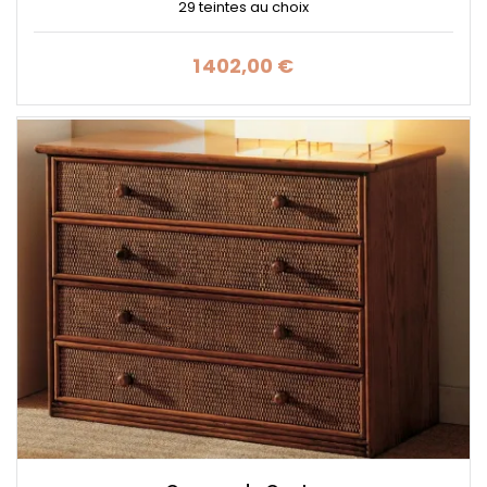
29 teintes au choix
1 402,00 €
Prix