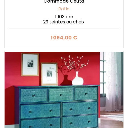
Commode Ceuta
Rotin
L 103 cm
29 teintes au choix
1 094,00 €
Prix