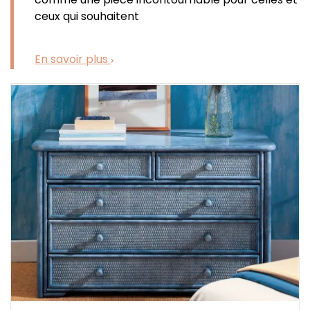
ceux qui souhaitent
allier
praticité
et
esthétisme
. Bien plus qu’un
simple meuble de rangement, elle incarne un
En savoir plus
véritable art de vivre, où la nature s’invite dans
votre intérieur pour créer une atmosphère
douce, chaleureuse et apaisante. Dans une
chambre comme dans un salon, elle attire le
regard par son
charme authentique
et
son
élégance intemporelle
.
Grâce à ses
tiroirs spacieux
, la
commode en
rotin
vous permet d’organiser facilement vos
vêtements, votre linge ou vos objets du
quotidien. Elle répond parfaitement aux besoins
de rangement tout en apportant une
touche
décorative unique
. Le
rotin
,
matériau
naturel
reconnu pour sa
solidité
et sa
légèreté
,
offre un équilibre idéal
entre
robustesse
et
finesse
visuelle. Choississez