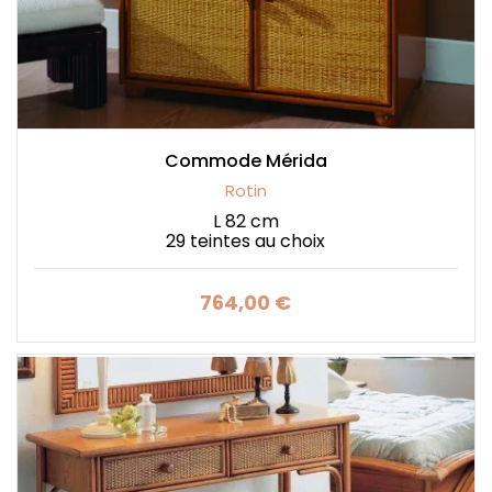
Commode Mérida
Rotin
L 82 cm
29 teintes au choix
764,00 €
Prix