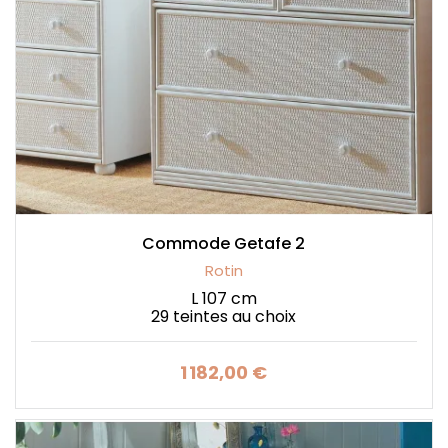
Commode Getafe 2
Rotin
L 107 cm
29 teintes au choix
1 182,00 €
Prix