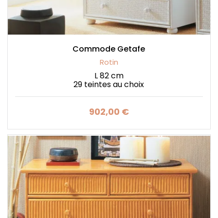
Commode Getafe
Rotin
L 82 cm
29 teintes au choix
902,00 €
Prix