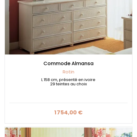
Commode Almansa
Rotin
L 158 cm, présenté en ivoire
29 teintes au choix
1 754,00 €
Prix