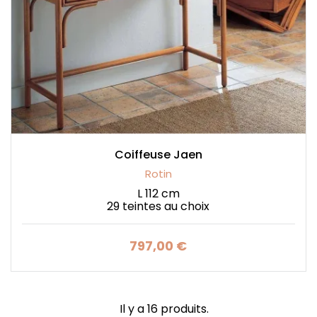
Coiffeuse Jaen
Rotin
L 112 cm
29 teintes au choix
797,00 €
Prix
Il y a 16 produits.