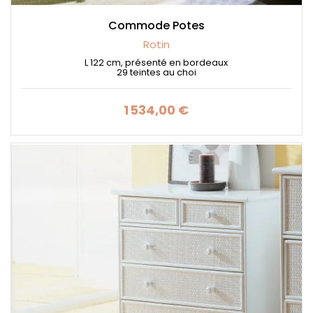
Commode Potes
Rotin
L 122 cm, présenté en bordeaux
29 teintes au choi
1 534,00 €
Prix