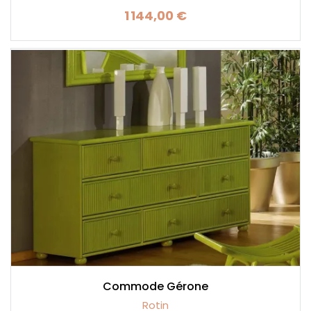
1 144,00 €
Prix
Commode Gérone
Rotin