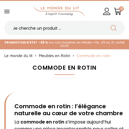
0
PROMOTION D'ETE !
-25 %
sur nos meubles en Hévéa
-
Du 29 au 31 Juillet
2026
Le monde du lit
Meubles en Rotin
Commode en rotin
COMMODE EN ROTIN
Commode en rotin : l’élégance
naturelle au cœur de votre chambre
La
commode en rotin
s’impose aujourd’hui
comme une pièce incontournable pour celles et