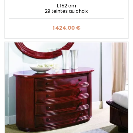
L 152 cm
29 teintes au choix
1 424,00 €
Prix