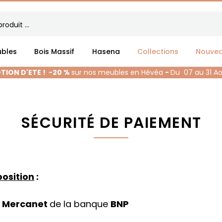
bles
Bois Massif
Hasena
Collections
Nouve
ION D'ETE !
-20 %
sur nos meubles en Hévéa
-
Du 07 au 31 A
SÉCURITÉ DE PAIEMENT
osition
:
é
Mercanet
de la banque
BNP