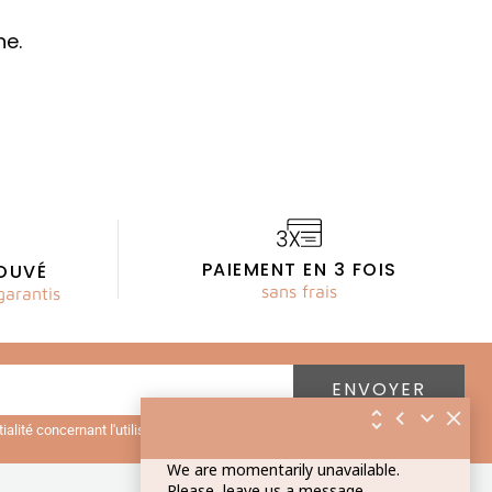
ne.
PAIEMENT EN 3 FOIS
OUVÉ
sans frais
garantis
ntialité concernant l'utilisation des mes données personnelles.
Lire la
We are momentarily unavailable.
Please, leave us a message.