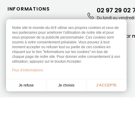
INFORMATIONS
02 97 29 02 
Du lundi au vendredi
Qui sommes-nous ?
13h30-17h30
Sécurité de paiement
Notre site le-monde-du-lit.fr utilise ses propres cookies et ceux de
ses partenaires pour améliorer l'utilisation de notre site et pour
Modalités de livraison
CONTACT
par m
vous proposer de la publicité personnalisée. Ces cookies sont
Charte de qualité
soumis à votre consentement préalable. Vous pouvez à tout
moment accepter ou refuser tout ou partie de ces cookies en
Nos engagements
cliquant sur le lien "Informations sur les cookies" en bas de
Protection des données
chaque page de notre site. Pour donner votre consentement à son
utilisation, appuyez sur le bouton Accepter.
9.3
Conditions de vente
/10
453 avis
Plus d'informations
Formulaire de rétractation
Je choisis
Je refuse
J'ACCEPTE