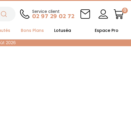
0
Service client
02 97 29 02 72
autés
Bons Plans
Lotuséa
Espace Pro
oût 2026