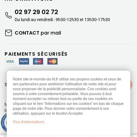
02 97 29 02 72
Du lundi au vendredi : 9h30-12h30 et 13h30-17h30
CONTACT
par mail
PAIEMENTS SÉCURISÉS
Notre site le-monde-du-lit.fr utilise ses propres cookies et ceux de
SUIVEZ-NOUS
ses partenaires pour améliorer l'utilisation de notre site et pour
vous proposer de la publicité personnalisée. Ces cookies sont
soumis à votre consentement préalable. Vous pouvez à tout
moment accepter ou refuser tout ou partie de ces cookies en
Mentions légales
-
Politique de confidentialité
cliquant sur le lien "Informations sur les cookies" en bas de chaque
page de notre site. Pour donner votre consentement à son
Information sur les Cookies
-
CGV
utilisation, appuyez sur le bouton Accepter.
Réalisation
Dream me up
9.3
Plus d'informations
/10
453 avis