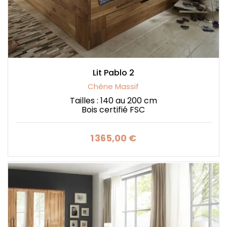
Lit Pablo 2
Chêne Massif
Tailles : 140 au 200 cm
Bois certifié FSC
1 365,00 €
Prix