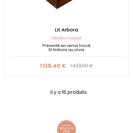
Lit Arbora
Hévéa massif
Présenté en vernis foncé
10 finitions au choix
1 138,40 €
1 423,00 €
Prix
Prix de base
Il y a 16 produits.