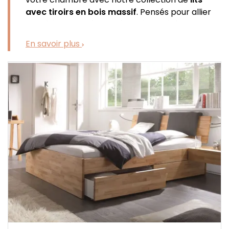
avec tiroirs en bois massif
. Pensés pour allier
esthétique
,
confort
et
fonctionnalité
, ces lits
sont la solution idéale pour optimiser votre
En savoir plus
espace sans compromis sur le style. Que vous
recherchiez un lit avec rangement pour une
chambre adulte, une chambre d’enfant ou un
studio, nos modèles conjuguent
élégance
intemporelle
et
praticité
au quotidien.
Fabriqués en
chêne massif
,
hêtre massif
ou
hévéa massif
, nos
lits avec tiroirs
séduisent par
la noblesse de leurs matériaux et la qualité de
leurs finitions. Chaque modèle apporte une
ambiance chaleureuse et authentique à votre
intérieur tout en offrant des
espaces de
rangement discrets
et
fonctionnels
. Fini les
chambres encombrées, grâce aux tiroirs
intégrés, rangez facilement linge de lit,
vêtements, coussins ou accessoires tout en