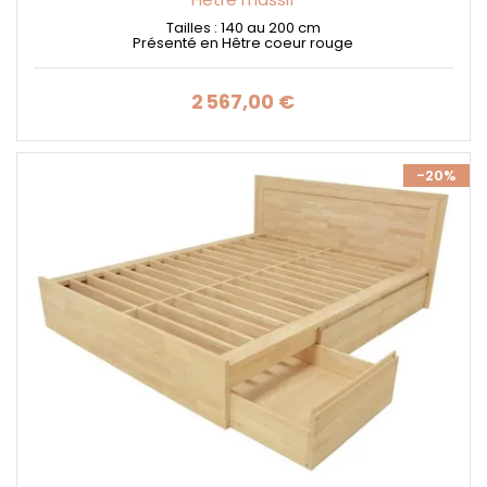
Tailles : 140 au 200 cm
Présenté en Hêtre coeur rouge
2 567,00 €
Prix
-20%