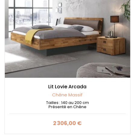
Lit Lovie Arcada
Chêne Massif
Tailles : 140 au 200 cm
Présenté en Chêne
2 306,00 €
Prix