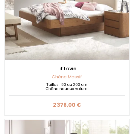
Lit Lovie
Chêne Massif
Tailles : 90 au 200 cm
Chêne noueux naturel
2 376,00 €
Prix