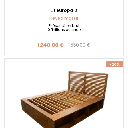
Lit Europa 2
Hévéa massif
Présenté en brut
10 finitions au choix
1 240,00 €
1 550,00 €
Prix
Prix de base
-20%