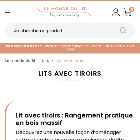
0
PROMOTION D'ETE !
-20 %
sur nos meubles en Hévéa
-
Du 07 au 31 Août
2026
Le monde du lit
Lits
Lits avec tiroirs
LITS AVEC TIROIRS
Lit avec tiroirs : Rangement pratique
en bois massif
Découvrez une nouvelle façon d’aménager
votre chambre avec notre collection de
lits