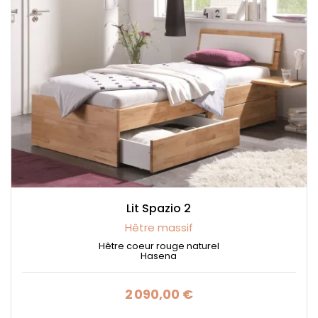
Lit Spazio 2
Hêtre massif
Hêtre coeur rouge naturel
Hasena
2 090,00 €
Prix