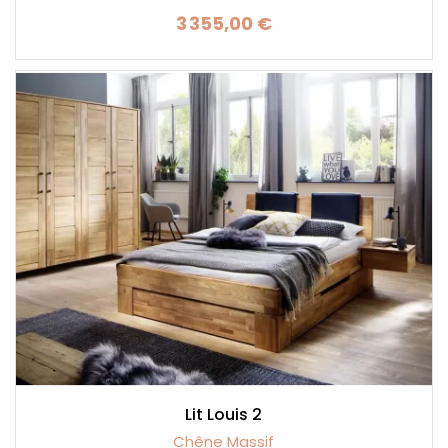
3 355,00 €
Prix
Lit Louis 2
Chêne Massif