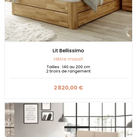
Lit Bellissimo
Hêtre massif
Tailles : 140 au 200 cm
2 tiroirs de rangement
2 820,00 €
Prix