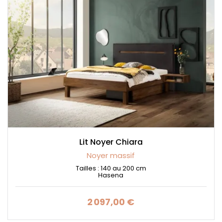
Lit Noyer Chiara
Noyer massif
Tailles : 140 au 200 cm
Hasena
2 097,00 €
Prix