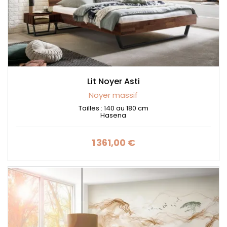
Lit Noyer Asti
Noyer massif
Tailles : 140 au 180 cm
Hasena
1 361,00 €
Prix