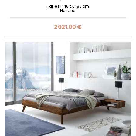
Tailles : 140 au 180 cm
Hasena
2 021,00 €
Prix