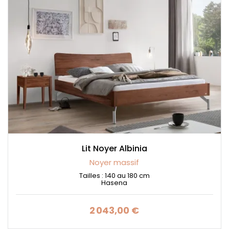
Lit Noyer Albinia
Noyer massif
Tailles : 140 au 180 cm
Hasena
2 043,00 €
Prix