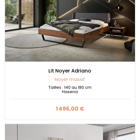
Lit Noyer Adriano
Noyer massif
Tailles : 140 au 180 cm
Hasena
1 496,00 €
Prix