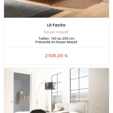
durable
et parfaitement adapté à un usage
quotidien.
Lit Facito
Noyer massif
Tailles : 140 au 200 cm
Présenté en Noyer Massif
2 108,00 €
Prix