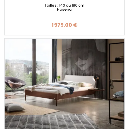
Tailles : 140 au 180 cm
Hasena
1 979,00 €
Prix