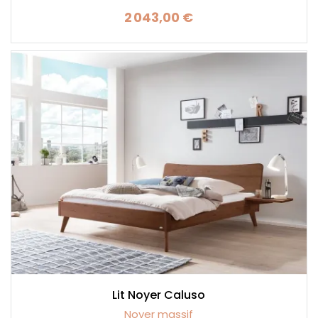
2 043,00 €
Prix
Lit Noyer Caluso
Noyer massif