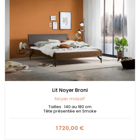
Lit Noyer Broni
Noyer massif
Tailles : 140 au 180 cm
Tête présentée en Smoke
1 720,00 €
Prix