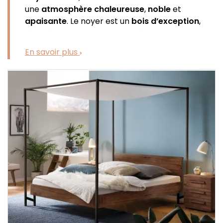
une
atmosphère chaleureuse
,
noble
et
apaisante
. Le noyer est un
bois d’exception
,
réputé pour ses
nuances profondes
, ses veines
élégantes et son caractère unique. Chaque lit
En savoir plus
est une pièce singulière, façonnée par la nature,
qui transforme votre chambre en un véritable
espace de
sérénité
et de
raffinement
. Plus
qu’un simple meuble, le
lit en noyer
devient la
pièce maîtresse de votre décoration.
Choisir un
lit en noyer massif
, c’est faire le choix
de la
durabilité
et de la
qualité
. Le
noyer
est un
bois robuste
, dense et résistant, capable de
traverser les années sans perdre de sa beauté.
Sa solidité garantit une
excellente stabilité
,
essentielle pour des nuits paisibles et
confortables. Investir dans un
lit en noyer
massif
, c’est opter pour un
mobilier haut de
gamme
conçu pour durer, tout en apportant