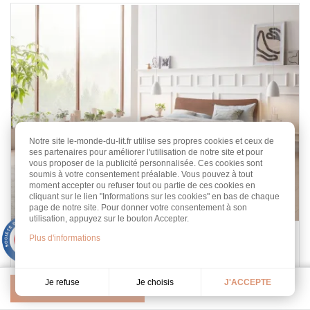
Notre site le-monde-du-lit.fr utilise ses propres cookies et ceux de
ses partenaires pour améliorer l'utilisation de notre site et pour
vous proposer de la publicité personnalisée. Ces cookies sont
soumis à votre consentement préalable. Vous pouvez à tout
moment accepter ou refuser tout ou partie de ces cookies en
cliquant sur le lien "Informations sur les cookies" en bas de chaque
page de notre site. Pour donner votre consentement à son
utilisation, appuyez sur le bouton Accepter.
9.3
Lit Noyer Locarno
Plus d'informations
/10
453 avis
Noyer massif
Tailles : 140 au 180 cm
Je choisis
Je refuse
J'ACCEPTE
Hasena
Pertinence