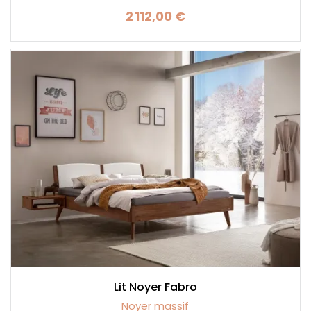
2 112,00 €
Prix
Lit Noyer Fabro
Noyer massif