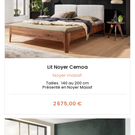
Lit Noyer Cemoa
Noyer massif
Tailles : 140 au 200 cm
Présenté en Noyer Massif
2 675,00 €
Prix