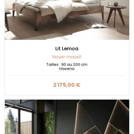
Lit Lemoa
Noyer massif
Tailles : 90 au 200 cm
Hasena
2 175,00 €
Prix