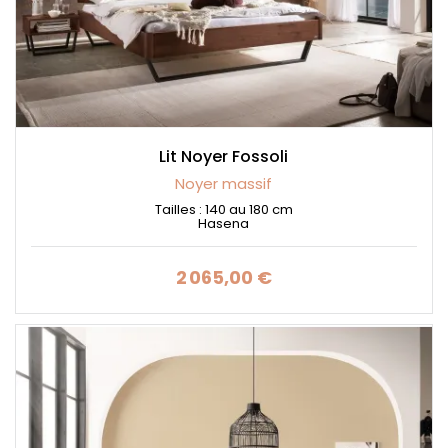
Lit Noyer Fossoli
Noyer massif
Tailles : 140 au 180 cm
Hasena
2 065,00 €
Prix