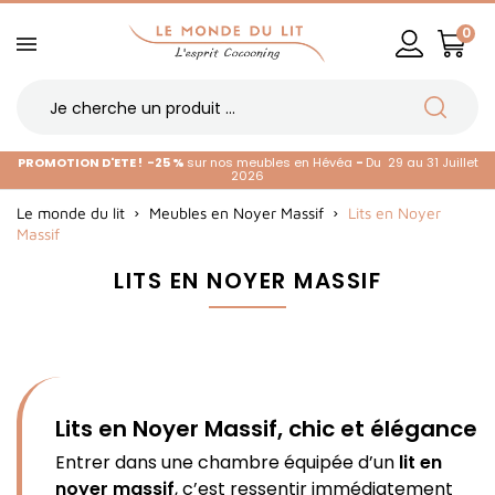
0
PROMOTION D'ETE !
-25 %
sur nos meubles en Hévéa
-
Du 29 au 31 Juillet
2026
Le monde du lit
Meubles en Noyer Massif
Lits en Noyer
Massif
LITS EN NOYER MASSIF
Lits en Noyer Massif, chic et élégance
Entrer dans une chambre équipée d’un
lit en
noyer massif
, c’est ressentir immédiatement