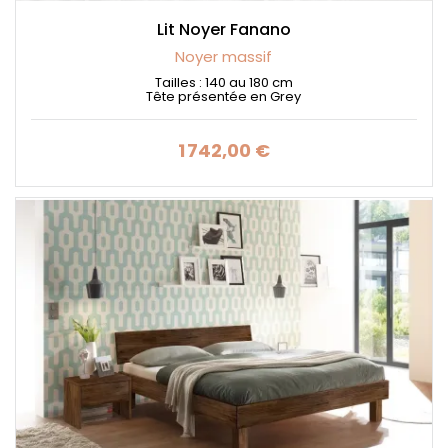
Lit Noyer Fanano
Noyer massif
Tailles : 140 au 180 cm
Tête présentée en Grey
1 742,00 €
Prix