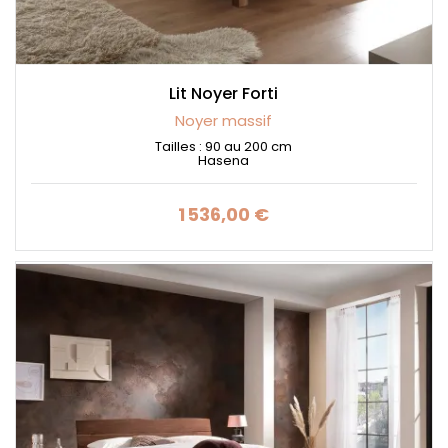
Lit Noyer Forti
Noyer massif
Tailles : 90 au 200 cm
Hasena
1 536,00 €
Prix