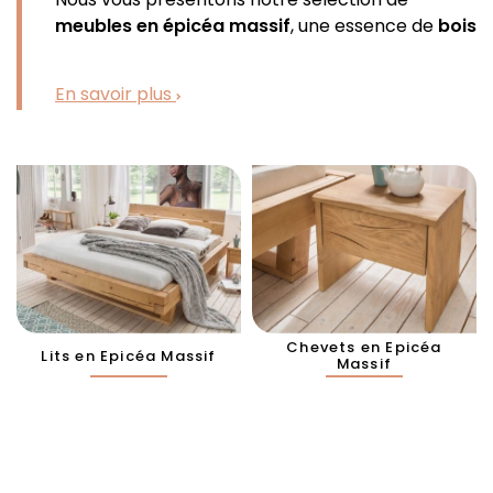
meubles en épicéa massif
, une essence de
bois
noble
qui transforme chaque chambre en un
véritable cocon de bien-être. Chaque pièce de
En savoir plus
cette collection a été pensée pour apporter à
la fois
chaleur
,
authenticité
et caractère à
votre intérieur, tout en respectant
l’environnement grâce à une gestion forestière
durable et
certifiée FSC
et
PEFC
.
L’
épicéa massif
est bien plus qu’un simple
matériau, c’est une promesse de
mobilier
durable
et
naturel
. Réputé pour sa
stabilité
, sa
texture légère
et ses
veines élégantes
.
Chevets en Epicéa
Lits en Epicéa Massif
Massif
Ma chambre en épicéa massif
Découvrez notre gamme de
meubles en épicéa
massif
, une sélection pensée pour celles et
ceux qui recherchent l’authenticité du
bois