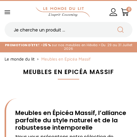
0
PROMOTION D'ETE !
-25 %
sur nos meubles en Hévéa
-
Du 29 au 31 Juillet
2026
Le monde du lit
Meubles en Epicéa Massif
MEUBLES EN EPICÉA MASSIF
Meubles en Épicéa Massif, l’alliance
parfaite du style naturel et de la
robustesse intemporelle
Nous vous présentons notre sélection de