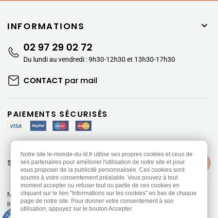
massif
s’adapte à toutes les envies
d’aménagement,
lits en épicéa massif
au
INFORMATIONS

design épuré et
chevets en épicéa massif
assortis. Que votre intérieur soit d’
inspiration
02 97 29 02 72
scandinave
,
contemporaine
ou plus
Du lundi au vendredi : 9h30-12h30 et 13h30-17h30
traditionnelle
, nos
meubles en épicéa
s’intègrent facilement et apportent une touche
CONTACT
par mail
chaleureuse
et
authentique
à votre espace
nuit.
PAIEMENTS SÉCURISÉS
Le choix d'un mobilier robuste et
durable
Chez
Le Monde du Lit
nous vous proposons des
Notre site le-monde-du-lit.fr utilise ses propres cookies et ceux de
meubles en épicéa massif certifié FSC
et
PEFC
SUIVEZ-NOUS
ses partenaires pour améliorer l'utilisation de notre site et pour
vous proposer de la publicité personnalisée. Ces cookies sont
soumis à votre consentement préalable. Vous pouvez à tout
Au-delà de leur esthétique, nos
meubles en
moment accepter ou refuser tout ou partie de ces cookies en
Mentions légales
-
Politique de confidentialité
cliquant sur le lien "Informations sur les cookies" en bas de chaque
épicéa massif
répondent à une
exigence de
page de notre site. Pour donner votre consentement à son
Information sur les Cookies
-
CGV
qualité
et de
respect des matériaux
. Le bois
utilisation, appuyez sur le bouton Accepter.