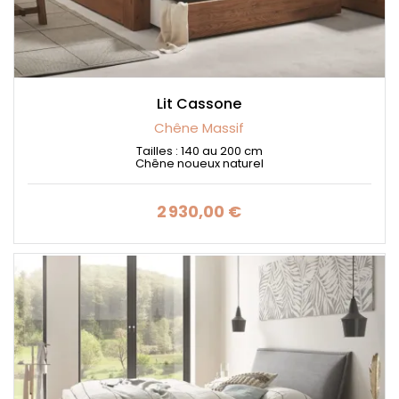
Lit Cassone
Chêne Massif
Tailles : 140 au 200 cm
Chêne noueux naturel
2 930,00 €
Prix