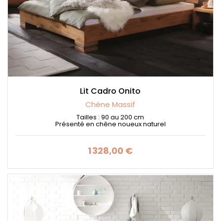
Lit Cadro Onito
Chêne Massif
Tailles : 90 au 200 cm
Présenté en chêne noueux naturel
1 328,00 €
Prix