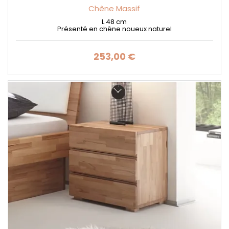
Chêne Massif
L 48 cm
Présenté en chêne noueux naturel
253,00 €
Prix