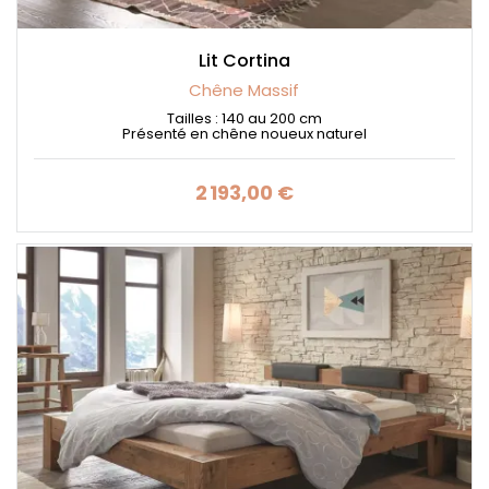
Lit Cortina
Chêne Massif
Tailles : 140 au 200 cm
Présenté en chêne noueux naturel
2 193,00 €
Prix