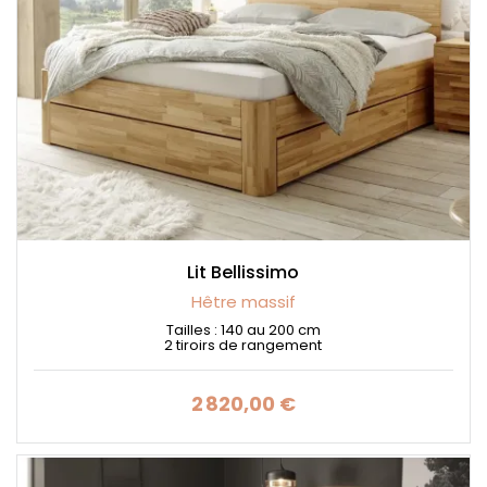
Lit Bellissimo
Hêtre massif
Tailles : 140 au 200 cm
2 tiroirs de rangement
2 820,00 €
Prix