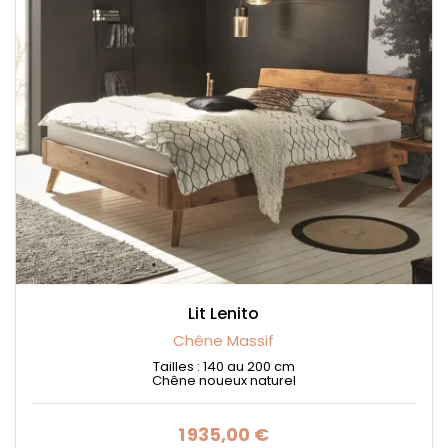
Lit Lenito
Chêne Massif
Tailles : 140 au 200 cm
Chêne noueux naturel
1 935,00 €
Prix