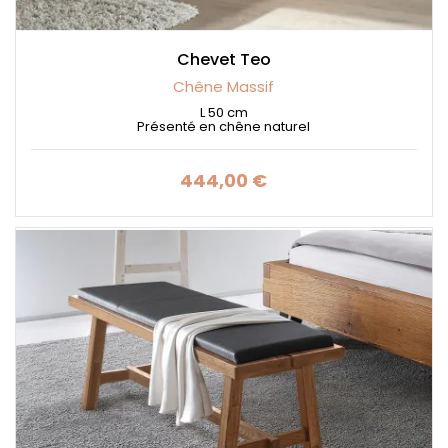
Chevet Teo
Chêne Massif
L 50 cm
Présenté en chêne naturel
444,00 €
Prix