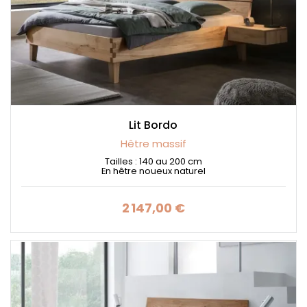
Lit Bordo
Hêtre massif
Tailles : 140 au 200 cm
En hêtre noueux naturel
2 147,00 €
Prix