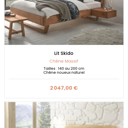
Lit Skido
Chêne Massif
Tailles : 140 au 200 cm
Chêne noueux naturel
2 047,00 €
Prix