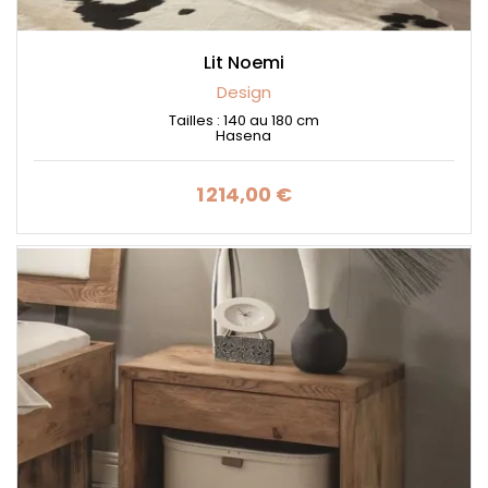
Lit Noemi
Design
Tailles : 140 au 180 cm
Hasena
1 214,00 €
Prix