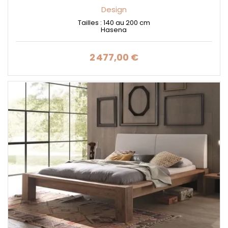
Design
Tailles : 140 au 200 cm
Hasena
2 477,00 €
Prix