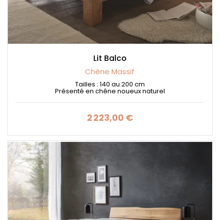
Lit Balco
Chêne Massif
Tailles : 140 au 200 cm
Présenté en chêne noueux naturel
2 223,00 €
Prix