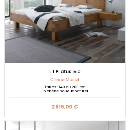
Lit Pilatus Ivio
Chêne Massif
Tailles : 140 au 200 cm
En chêne noueux naturel
2 615,00 €
Prix