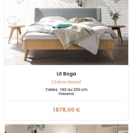
Lit Boga
Chêne Massif
Tailles : 140 au 200 cm
Hasena
1 878,00 €
Prix