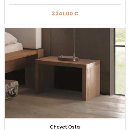
3 341,00 €
Prix
Chevet Osta