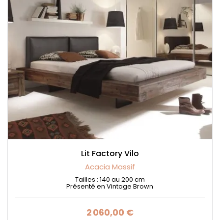
Lit Factory Vilo
Acacia Massif
Tailles : 140 au 200 cm
Présenté en Vintage Brown
2 060,00 €
Prix