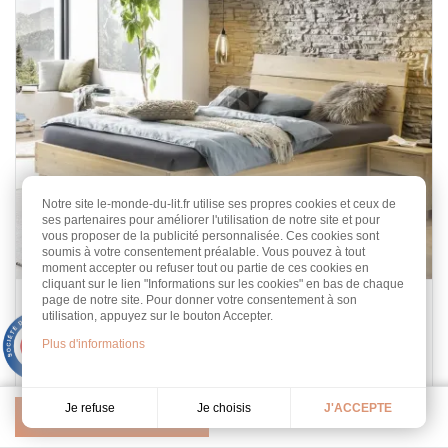
Notre site le-monde-du-lit.fr utilise ses propres cookies et ceux de
ses partenaires pour améliorer l'utilisation de notre site et pour
vous proposer de la publicité personnalisée. Ces cookies sont
soumis à votre consentement préalable. Vous pouvez à tout
moment accepter ou refuser tout ou partie de ces cookies en
cliquant sur le lien "Informations sur les cookies" en bas de chaque
page de notre site. Pour donner votre consentement à son
Lit Bretto
utilisation, appuyez sur le bouton Accepter.
Chêne Massif
9.3
Plus d'informations
/10
453 avis
Tailles : 140 au 200 cm
En chêne noueux pure
Je choisis
Je refuse
J'ACCEPTE
Pertinence
2 336,00 €
Prix