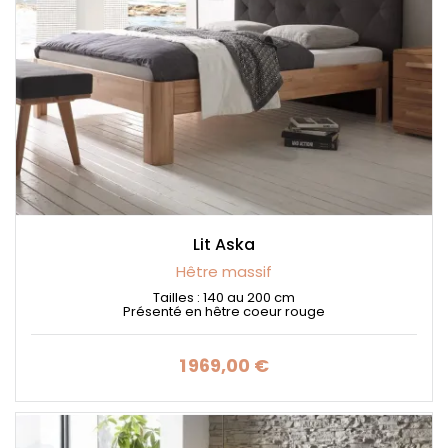
Lit Aska
Hêtre massif
Tailles : 140 au 200 cm
Présenté en hêtre coeur rouge
1 969,00 €
Prix