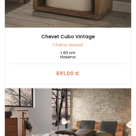
Chevet Cubo Vintage
Chêne Massif
L 60 cm
Hasena
691,00 €
Prix