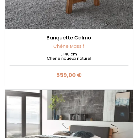
Banquette Calmo
Chêne Massif
L 140 cm
Chêne noueux naturel
559,00 €
Prix