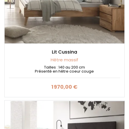
Lit Cussina
Hêtre massif
Tailles : 140 au 200 cm
Présenté en hêtre coeur couge
1 970,00 €
Prix