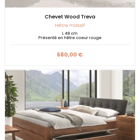
Chevet Wood Treva
Hêtre massif
L 48 cm
Présenté en hêtre coeur rouge
680,00 €
Prix