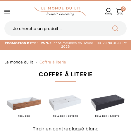
0
PROMOTION D'ETE !
-25 %
sur nos meubles en Hévéa
-
Du 29 au 31 Juillet
2026
Le monde du lit
Coffre à literie
COFFRE À LITERIE
Tiroir en contreplaqué blanc