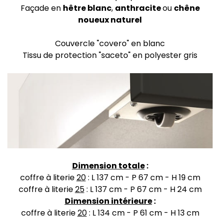
Façade en
hêtre blanc
,
anthracite
ou
chêne
noueux naturel
Couvercle "covero" en blanc
Tissu de protection "saceto" en polyester gris
Dimension totale
:
coffre à literie
20
: L 137 cm - P 67 cm - H 19 cm
coffre à literie
25
: L 137 cm - P 67 cm - H 24 cm
Dimension intérieure
:
coffre à literie
20
: L 134 cm - P 61 cm - H 13 cm