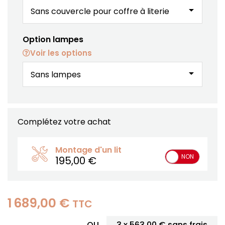
arrow_drop_down
Option lampes
Voir les options
arrow_drop_down
Complétez votre achat
Montage d'un lit
OUI
NON
195,00 €
1 689,00 €
TTC
OU
3 x
563,00 €
sans frais