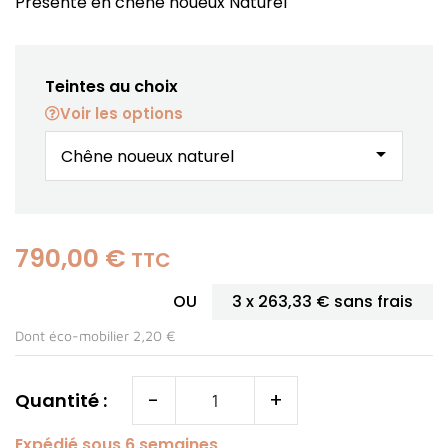
Présenté en chêne noueux Naturel
Teintes au choix
Voir les options
arrow_drop_down
790,00 €
TTC
OU
3 x
263,33 €
sans frais
Dont éco-mobilier 2,20 €
-
+
Quantité :
Expédié sous 6 semaines