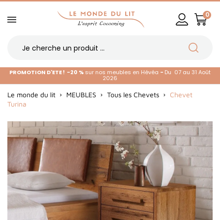
0
PROMOTION D'ETE !
-20 %
sur nos meubles en Hévéa
-
Du 07 au 31 Août
2026
Le monde du lit
MEUBLES
Tous les Chevets
Chevet
Turina