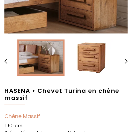


HASENA • Chevet Turina en chêne
massif
Chêne Massif
L 50 cm