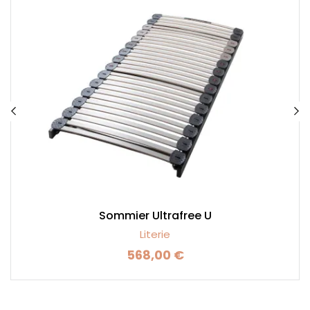
Sommier Ultrafree U
Literie
568,00 €
Prix