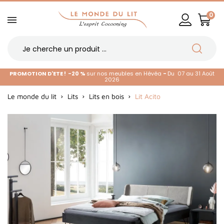
0
PROMOTION D'ETE !
-20 %
sur nos meubles en Hévéa
-
Du 07 au 31 Août
2026
Le monde du lit
Lits
Lits en bois
Lit Acito