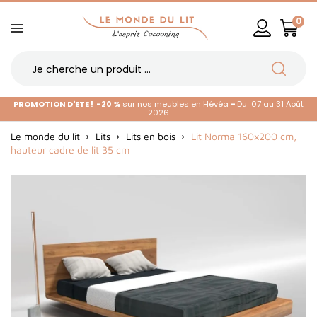
0
PROMOTION D'ETE !
-20 %
sur nos meubles en Hévéa
-
Du 07 au 31 Août
2026
Le monde du lit
Lits
Lits en bois
Lit Norma 160x200 cm,
hauteur cadre de lit 35 cm