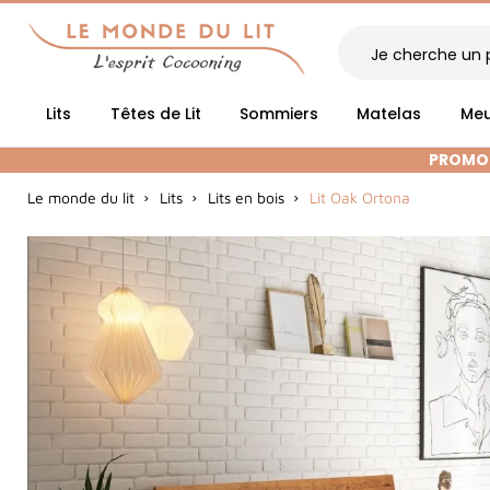
Lits
Têtes de Lit
Sommiers
Matelas
Meu
PROMOT
Le monde du lit
Lits
Lits en bois
Lit Oak Ortona