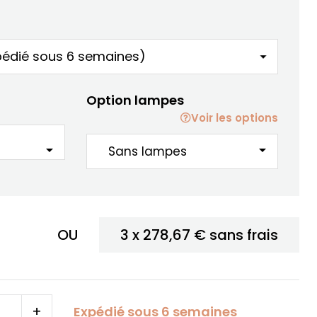
Option lampes
Voir les options
arrow_drop_down
arrow_drop_down
OU
3 x
278,67 €
sans frais
+
Expédié sous 6 semaines