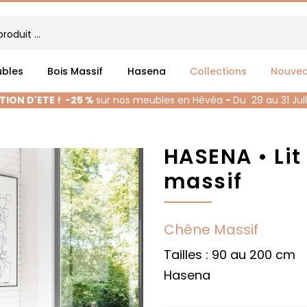
bles
Bois Massif
Hasena
Collections
Nouve
ION D'ETE !
-25 %
sur nos meubles en Hévéa
-
Du 29 au 31 Jui
HASENA • Li
massif
Chêne Massif
Tailles : 90 au 200 cm
Hasena