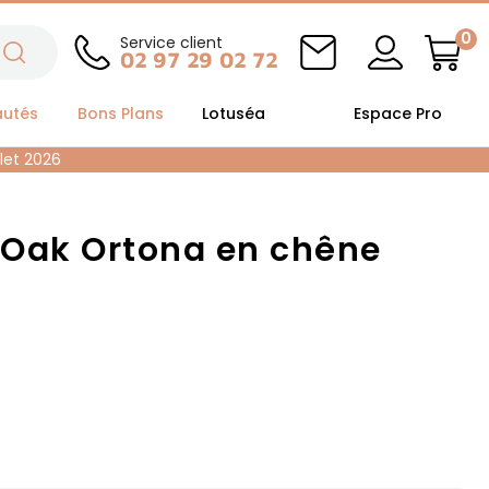
0
Service client
02 97 29 02 72
autés
Bons Plans
Lotuséa
Espace Pro
llet 2026
t Oak Ortona en chêne