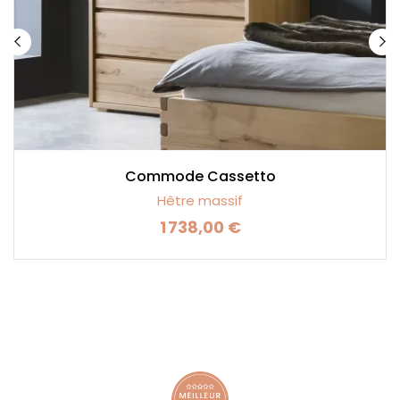
Commode Cassetto
Hêtre massif
1 738,00 €
Prix