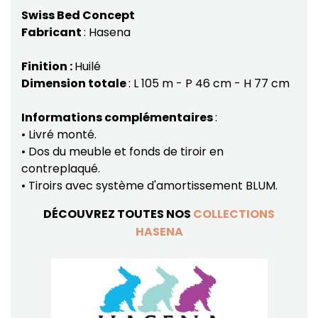
Swiss Bed Concept
Fabricant
: Hasena
Finition :
Huilé
Dimension totale
: L 105 m - P 46 cm - H 77 cm
Informations complémentaires
:
• Livré monté.
• Dos du meuble et fonds de tiroir en
contreplaqué.
• Tiroirs avec système d'amortissement BLUM.
DÉCOUVREZ TOUTES NOS
COLLECTIONS
HASENA