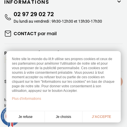
INFORMATIONS

02 97 29 02 72
Du lundi au vendredi : 9h30-12h30 et 13h30-17h30
CONTACT
par mail
PAIEMENTS SÉCURISÉS
Notre site le-monde-du-lit.fr utilise ses propres cookies et ceux de
ses partenaires pour améliorer l'utilisation de notre site et pour
vous proposer de la publicité personnalisée. Ces cookies sont
soumis à votre consentement préalable. Vous pouvez à tout
moment accepter ou refuser tout ou partie de ces cookies en
SUIVEZ-NOUS
cliquant sur le lien "Informations sur les cookies" en bas de chaque
page de notre site. Pour donner votre consentement à son
utilisation, appuyez sur le bouton Accepter.
Plus d'informations
Mentions légales
-
Politique de confidentialité
Information sur les Cookies
-
CGV
Réalisation
Dream me up
9.3
/10
Je choisis
Je refuse
J'ACCEPTE
453 avis