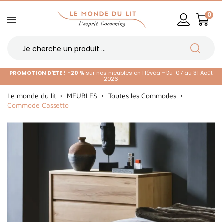
0
PROMOTION D'ETE !
-20 %
sur nos meubles en Hévéa
-
Du 07 au 31 Août
2026
Le monde du lit
MEUBLES
Toutes les Commodes
Commode Cassetto