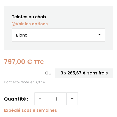
Teintes au choix
Voir les options
arrow_drop_down
797,00 €
TTC
OU
3 x
265,67 €
sans frais
Dont éco-mobilier 3,82 €
-
+
Quantité :
Expédié sous 8 semaines