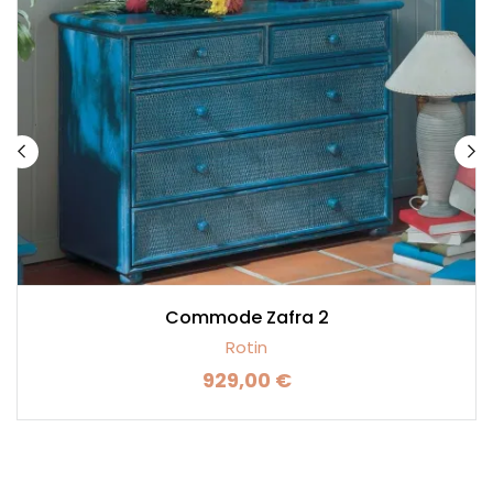
Commode Zafra 2
Rotin
929,00 €
Prix