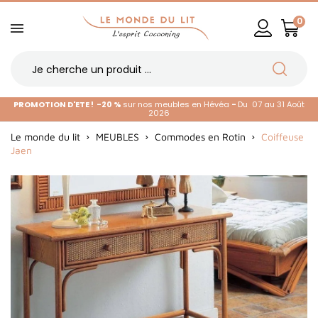
0
PROMOTION D'ETE !
-20 %
sur nos meubles en Hévéa
-
Du 07 au 31 Août
2026
Le monde du lit
MEUBLES
Commodes en Rotin
Coiffeuse
Jaen