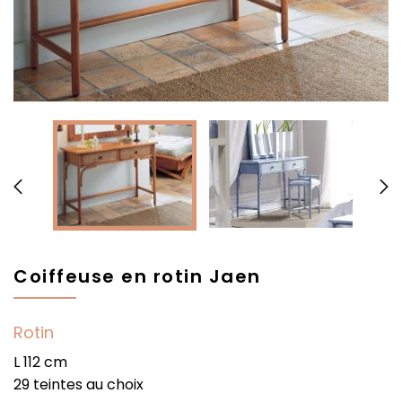


Coiffeuse en rotin Jaen
Rotin
L 112 cm
29 teintes au choix