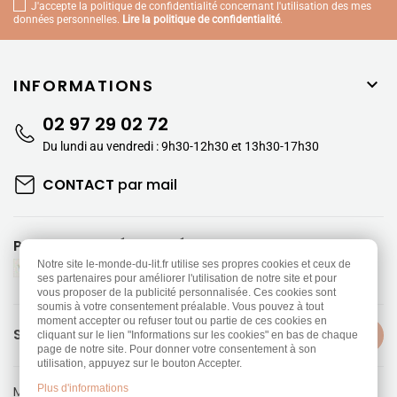
J'accepte la politique de confidentialité concernant l'utilisation des mes
données personnelles.
Lire la politique de confidentialité
.
INFORMATIONS

02 97 29 02 72
Du lundi au vendredi : 9h30-12h30 et 13h30-17h30
CONTACT
par mail
PAIEMENTS SÉCURISÉS
Notre site le-monde-du-lit.fr utilise ses propres cookies et ceux de
ses partenaires pour améliorer l'utilisation de notre site et pour
vous proposer de la publicité personnalisée. Ces cookies sont
soumis à votre consentement préalable. Vous pouvez à tout
moment accepter ou refuser tout ou partie de ces cookies en
SUIVEZ-NOUS
cliquant sur le lien "Informations sur les cookies" en bas de chaque
page de notre site. Pour donner votre consentement à son
utilisation, appuyez sur le bouton Accepter.
Plus d'informations
Mentions légales
-
Politique de confidentialité