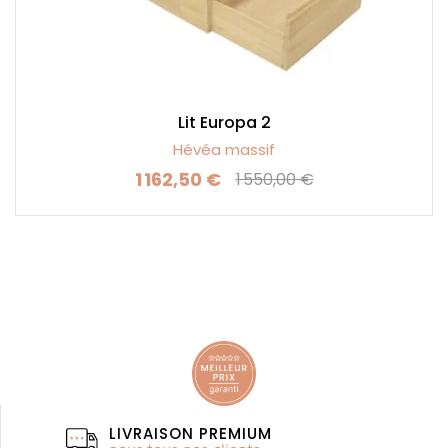
Lit Europa 2
Hévéa massif
1 162,50 €
1 550,00 €
Prix
Prix de base
LIVRAISON PREMIUM