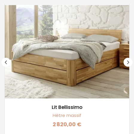
Lit Bellissimo
Hêtre massif
2 820,00 €
Prix