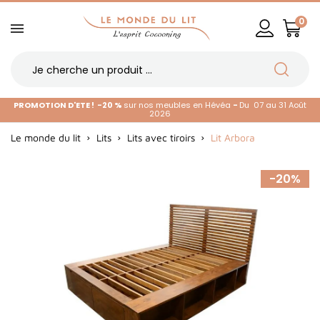
0
PROMOTION D'ETE !
-20 %
sur nos meubles en Hévéa
-
Du 07 au 31 Août
2026
Le monde du lit
Lits
Lits avec tiroirs
Lit Arbora
-20%