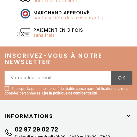
pour tous nos clients
MARCHAND APPROUVÉ
par la société des avis garantis
PAIEMENT EN 3 FOIS
sans frais
INSCRIVEZ-VOUS À NOTRE
NEWSLETTER
J'accepte la politique de confidentialité concernant l'utilisation des mes
données personnelles.
Lire la politique de confidentialité
.
INFORMATIONS

02 97 29 02 72
Du lundi au vendredi : 9h30-12h30 et 13h30-17h30