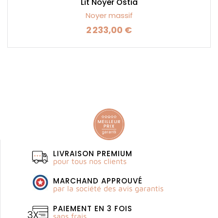
Lit Noyer Ostia
Noyer massif
2 233,00 €
Prix
LIVRAISON PREMIUM
pour tous nos clients
MARCHAND APPROUVÉ
par la société des avis garantis
PAIEMENT EN 3 FOIS
sans frais