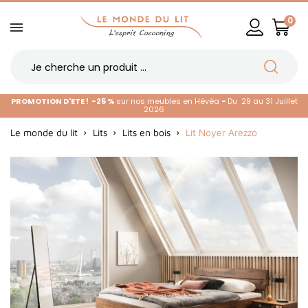
0
PROMOTION D'ETE !
-25 %
sur nos meubles en Hévéa
-
Du 29 au 31 Juillet
2026
Le monde du lit
Lits
Lits en bois
Lit Noyer Arezzo