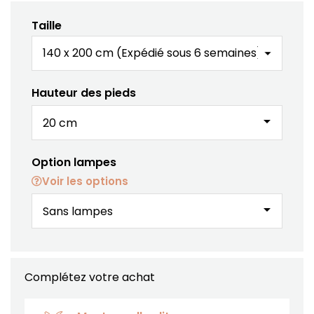
Taille
Hauteur des pieds
arrow_drop_down
Option lampes
Voir les options
arrow_drop_down
Complétez votre achat