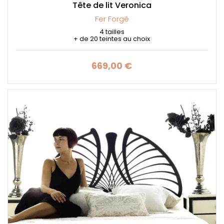
Tête de lit Veronica
Fer Forgé
4 tailles
+ de 20 teintes au choix
669,00 €
Prix