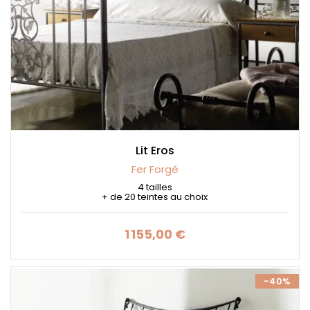
Lit Eros
Fer Forgé
4 tailles
+ de 20 teintes au choix
1 155,00 €
Prix
-40%