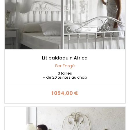
Lit baldaquin Africa
Fer Forgé
3 tailles
+ de 20 teintes au choix
1 094,00 €
Prix