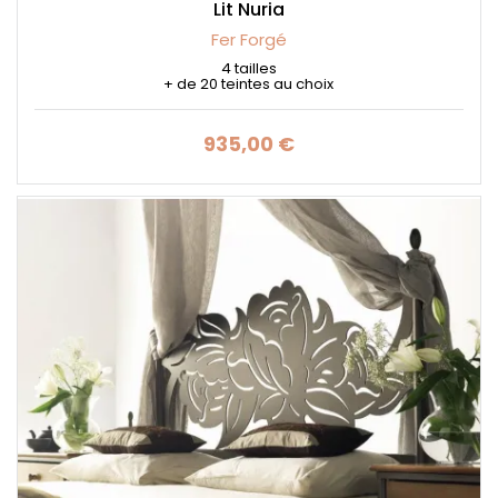
Lit Nuria
Fer Forgé
4 tailles
+ de 20 teintes au choix
935,00 €
Prix