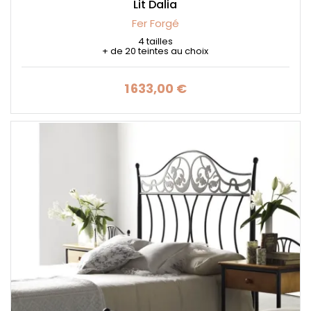
Lit Dalia
Fer Forgé
4 tailles
+ de 20 teintes au choix
1 633,00 €
Prix