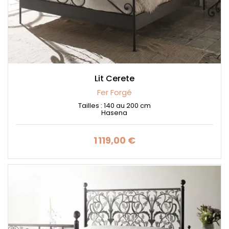
Lit Cerete
Fer Forgé
Tailles : 140 au 200 cm
Hasena
1 119,00 €
Prix