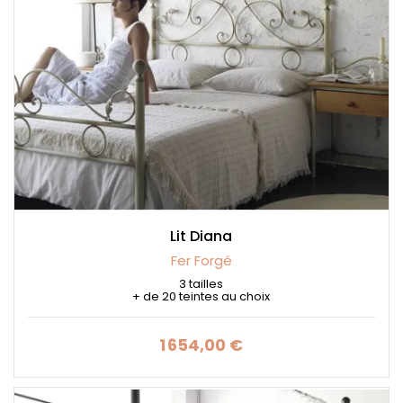
Lit Diana
Fer Forgé
3 tailles
+ de 20 teintes au choix
1 654,00 €
Prix