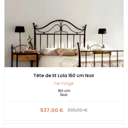
Tête de lit Lola 160 cm Noir
Fer Forgé
160 cm
Noir
537,00 €
895,00 €
Prix
Prix de base