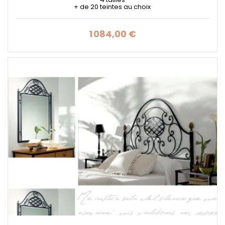
+ de 20 teintes au choix
1 084,00 €
Prix