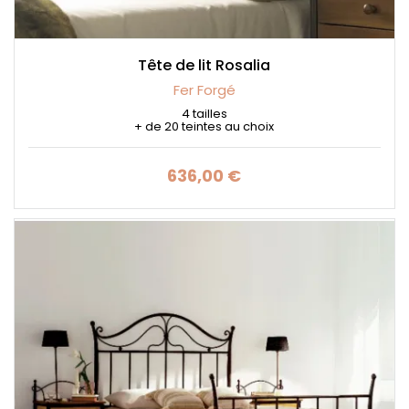
Tête de lit Rosalia
Fer Forgé
4 tailles
+ de 20 teintes au choix
636,00 €
Prix