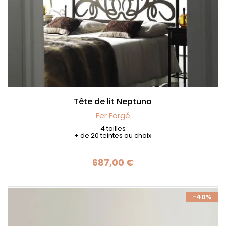
Tête de lit Neptuno
Fer Forgé
4 tailles
+ de 20 teintes au choix
687,00 €
Prix
-40%