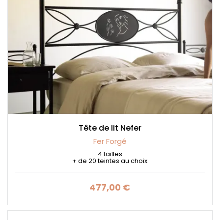
Tête de lit Nefer
Fer Forgé
4 tailles
+ de 20 teintes au choix
477,00 €
Prix