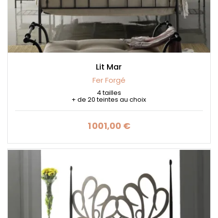
Lit Mar
Fer Forgé
4 tailles
+ de 20 teintes au choix
1 001,00 €
Prix