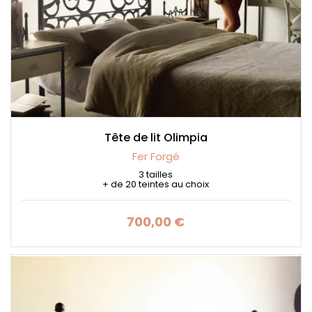
Tête de lit Olimpia
Fer Forgé
3 tailles
+ de 20 teintes au choix
700,00 €
Prix