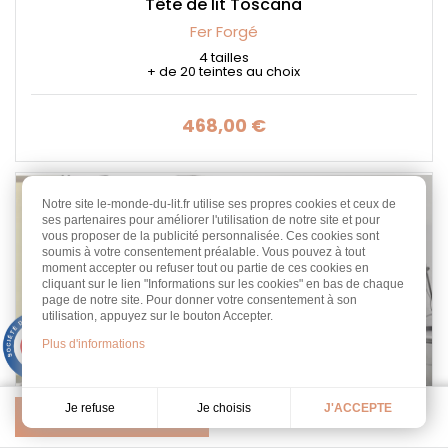
Tête de lit Toscana
Fer Forgé
4 tailles
+ de 20 teintes au choix
468,00 €
Prix
Notre site le-monde-du-lit.fr utilise ses propres cookies et ceux de
ses partenaires pour améliorer l'utilisation de notre site et pour
vous proposer de la publicité personnalisée. Ces cookies sont
soumis à votre consentement préalable. Vous pouvez à tout
moment accepter ou refuser tout ou partie de ces cookies en
cliquant sur le lien "Informations sur les cookies" en bas de chaque
page de notre site. Pour donner votre consentement à son
utilisation, appuyez sur le bouton Accepter.
9.3
Plus d'informations
/10
453 avis
Je choisis
Je refuse
J'ACCEPTE
Pertinence