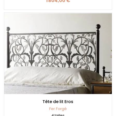
1 804,00 €
Prix
Tête de lit Eros
Fer Forgé
4 tailles