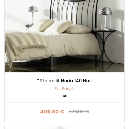
Tête de lit Nuria 140 Noir
Fer Forgé
140
406,80 €
678,00 €
Prix
Prix de base