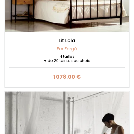
Lit Lola
Fer Forgé
4 tailles
+ de 20 teintes au choix
1 078,00 €
Prix