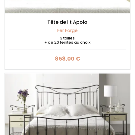
Tête de lit Apolo
Fer Forgé
3 tailles
+ de 20 teintes au choix
858,00 €
Prix