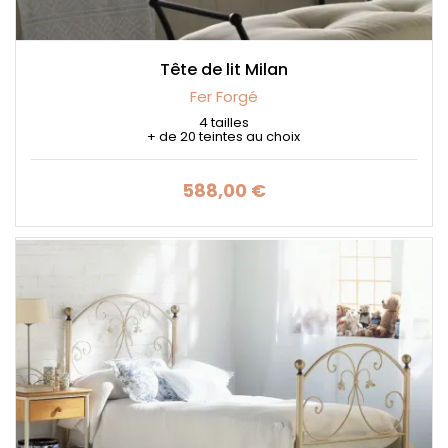
Tête de lit Milan
Fer Forgé
4 tailles
+ de 20 teintes au choix
588,00 €
Prix