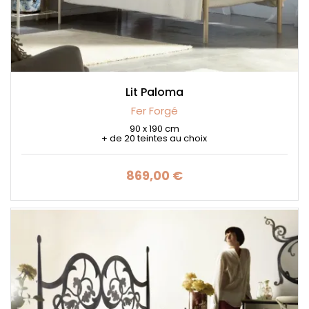
Lit Paloma
Fer Forgé
90 x 190 cm
+ de 20 teintes au choix
869,00 €
Prix