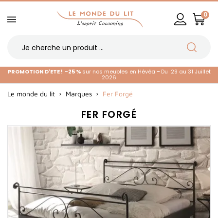
0
PROMOTION D'ETE !
-25 %
sur nos meubles en Hévéa
-
Du 29 au 31 Juillet
2026
Le monde du lit
Marques
Fer Forgé
FER FORGÉ