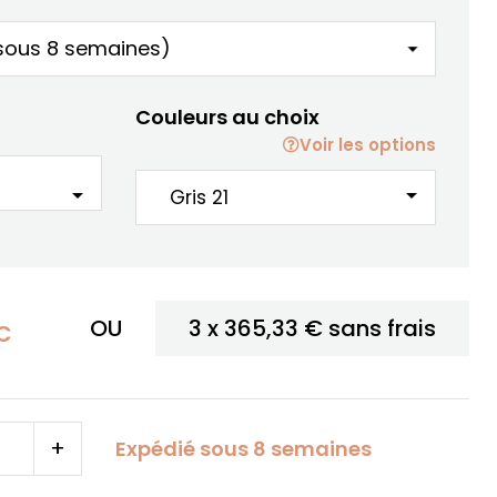
Couleurs au choix
Voir les options
arrow_drop_down
arrow_drop_down
OU
3 x
365,33 €
sans frais
C
+
Expédié sous 8 semaines