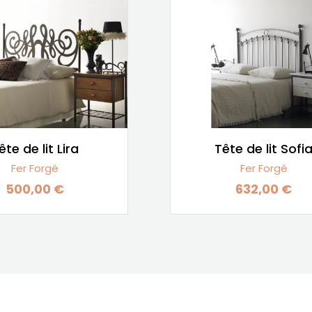
ête de lit Lira
Tête de lit Sofi
Fer Forgé
Fer Forgé
500,00 €
632,00 €
Prix
Prix