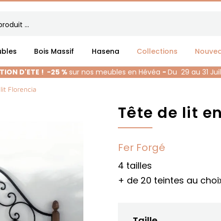
bles
Bois Massif
Hasena
Collections
Nouve
ION D'ETE !
-25 %
sur nos meubles en Hévéa
-
Du 29 au 31 Jui
lit Florencia
Tête de lit e
Fer Forgé
4 tailles
+ de 20 teintes au choi
Taille