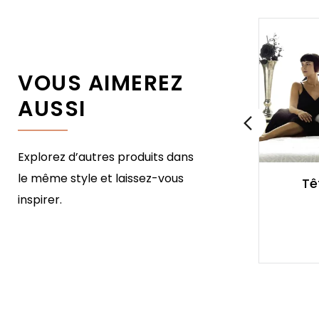
VOUS AIMEREZ
AUSSI
Explorez d’autres produits dans
le même style et laissez-vous
Tête de lit Viena
Tê
inspirer.
Fer Forgé
737,00 €
Prix