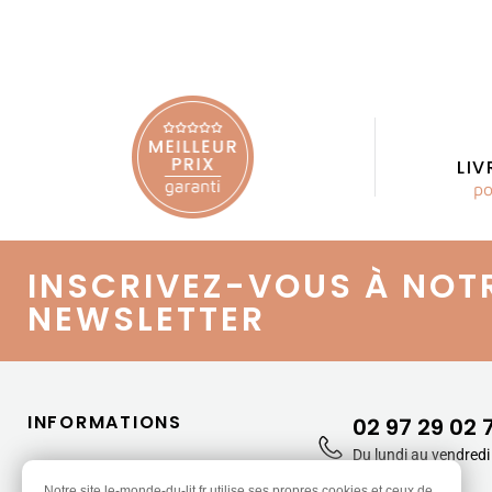
LI
po
INSCRIVEZ-VOUS À NOT
NEWSLETTER
INFORMATIONS
02 97 29 02 
Du lundi au vendredi
Qui sommes-nous ?
13h30-17h30
Notre site le-monde-du-lit.fr utilise ses propres cookies et ceux de