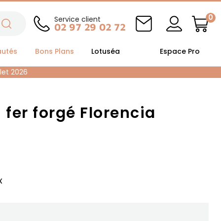
0
Service client
02 97 29 02 72
autés
Bons Plans
Lotuséa
Espace Pro
llet 2026
n fer forgé Florencia
x