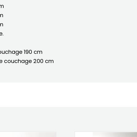
cm
cm
cm
e.
 couchage 190 cm
r de couchage 200 cm