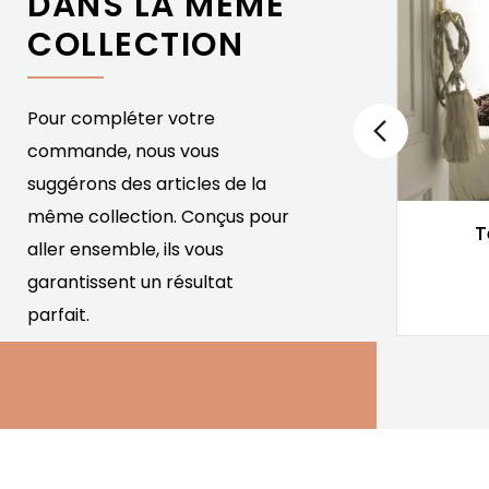
DANS LA MÊME
COLLECTION
Pour compléter votre
commande, nous vous
suggérons des articles de la
même collection. Conçus pour
Banquette Nuria
T
aller ensemble, ils vous
Fer Forgé
garantissent un résultat
1 167,00 €
Prix
parfait.