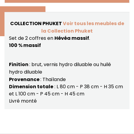
COLLECTION PHUKET
Voir tous les meubles de
la Collection Phuket
Set de 2 coffres en
Hévéa massif
.
100 % massif
Finition
: brut, vernis hydro diluable ou huilé
hydro diluable
Provenance
: Thaïlande
Dimension totale
: L 80 cm - P 38 cm - H 35 cm
et L 100 cm - P 45 cm - H 45 cm
Livré monté