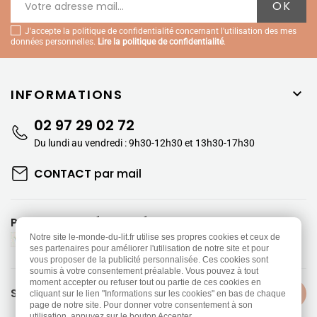
J'accepte la politique de confidentialité concernant l'utilisation des mes
données personnelles.
Lire la politique de confidentialité
.
INFORMATIONS

02 97 29 02 72
Du lundi au vendredi : 9h30-12h30 et 13h30-17h30
CONTACT
par mail
PAIEMENTS SÉCURISÉS
Notre site le-monde-du-lit.fr utilise ses propres cookies et ceux de
ses partenaires pour améliorer l'utilisation de notre site et pour
vous proposer de la publicité personnalisée. Ces cookies sont
soumis à votre consentement préalable. Vous pouvez à tout
moment accepter ou refuser tout ou partie de ces cookies en
SUIVEZ-NOUS
cliquant sur le lien "Informations sur les cookies" en bas de chaque
page de notre site. Pour donner votre consentement à son
utilisation, appuyez sur le bouton Accepter.