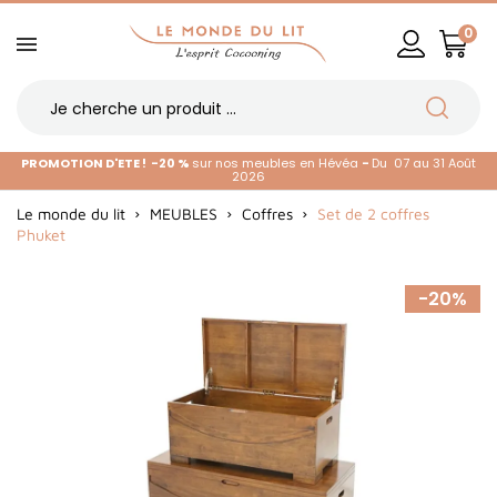
0
PROMOTION D'ETE !
-20 %
sur nos meubles en Hévéa
-
Du 07 au 31 Août
2026
Le monde du lit
MEUBLES
Coffres
Set de 2 coffres
Phuket
-20%