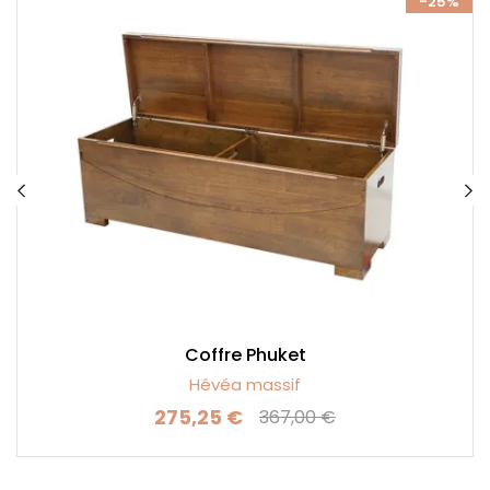
%
-25%
Coffre Phuket
Hévéa massif
275,25 €
367,00 €
Prix
Prix de base