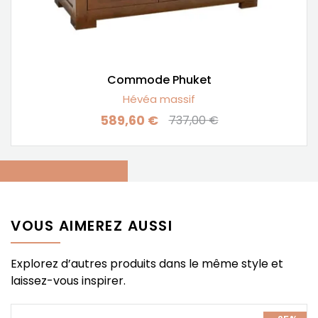
Commode Phuket
Hévéa massif
589,60 €
737,00 €
Prix
Prix de base
VOUS AIMEREZ AUSSI
Explorez d’autres produits dans le même style et
laissez-vous inspirer.