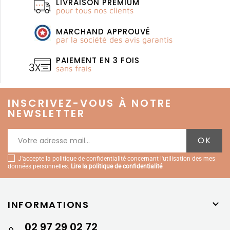
LIVRAISON PREMIUM
pour tous nos clients
MARCHAND APPROUVÉ
par la société des avis garantis
PAIEMENT EN 3 FOIS
sans frais
INSCRIVEZ-VOUS À NOTRE
NEWSLETTER
J'accepte la politique de confidentialité concernant l'utilisation des mes
données personnelles.
Lire la politique de confidentialité
.
INFORMATIONS

02 97 29 02 72