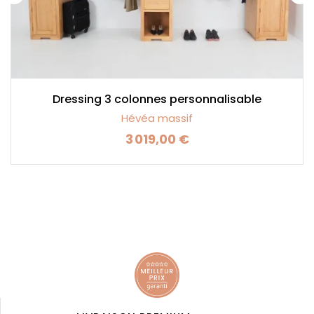
Dressing 3 colonnes personnalisable
Hévéa massif
3 019,00 €
Prix