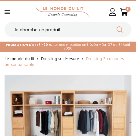
0
PROMOTION D'ETE !
-20 %
sur nos meubles en Hévéa
-
Du 07 au 31 Août
2026
Le monde du lit
Dressing sur Mesure
Dressing 3 colonnes
personnalisable