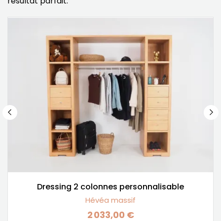
résultat parfait.
Dressing 2 colonnes personnalisable
Hévéa massif
2 033,00 €
Prix