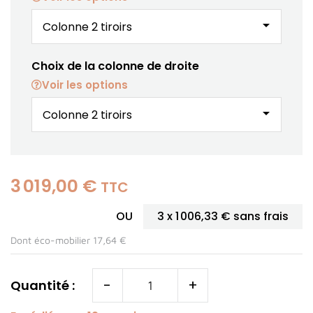
arrow_drop_down
Choix de la colonne de droite
Voir les options
arrow_drop_down
3 019,00 €
TTC
OU
3 x
1 006,33 €
sans frais
Dont éco-mobilier 17,64 €
-
+
Quantité :