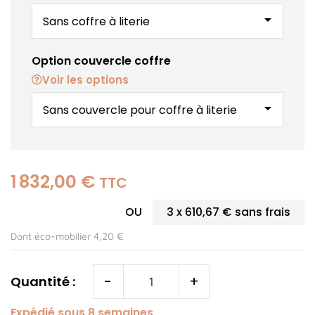
arrow_drop_down
Option couvercle coffre
Voir les options
arrow_drop_down
1 832,00 €
TTC
OU
3 x
610,67 €
sans frais
Dont éco-mobilier 4,20 €
-
+
Quantité :
Expédié sous 8 semaines