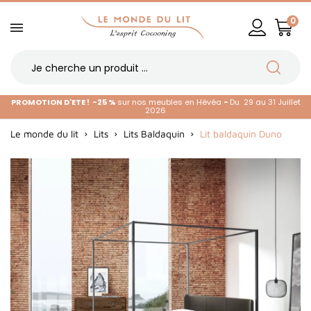
0
PROMOTION D'ETE !
-25 %
sur nos meubles en Hévéa
-
Du 29 au 31 Juillet
2026
Le monde du lit
Lits
Lits Baldaquin
Lit baldaquin Duno