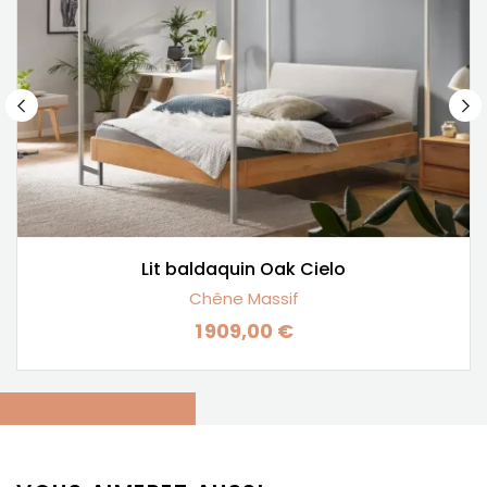
Lit baldaquin Oak Cielo
Chêne Massif
1 909,00 €
Prix