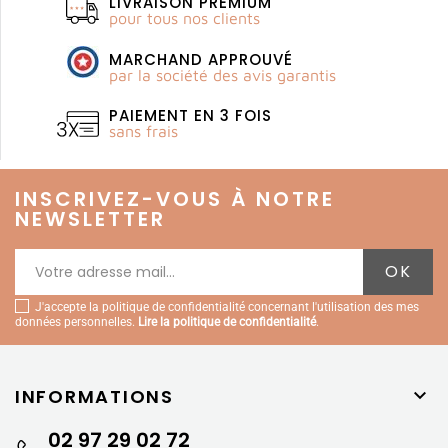
LIVRAISON PREMIUM
pour tous nos clients
MARCHAND APPROUVÉ
par la société des avis garantis
PAIEMENT EN 3 FOIS
sans frais
INSCRIVEZ-VOUS À NOTRE
NEWSLETTER
J'accepte la politique de confidentialité concernant l'utilisation des mes
données personnelles.
Lire la politique de confidentialité
.
INFORMATIONS

02 97 29 02 72