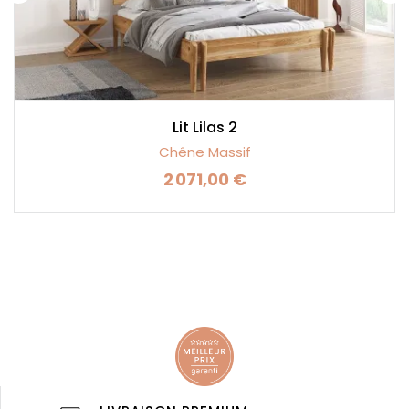
Lit Lilas 2
Chêne Massif
2 071,00 €
Prix