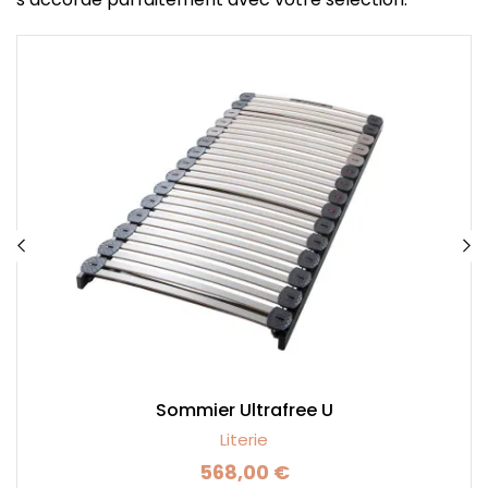
Sommier Ultrafree U
Literie
568,00 €
Prix