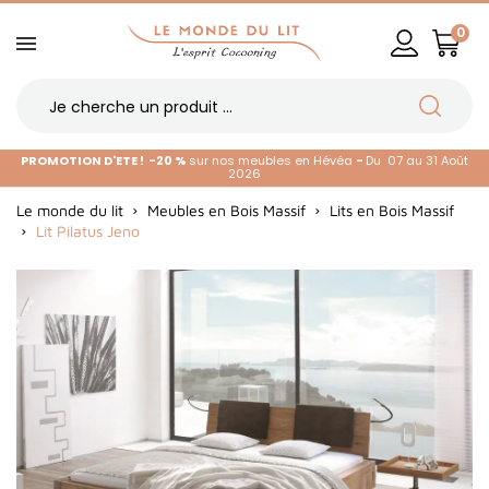
0
PROMOTION D'ETE !
-20 %
sur nos meubles en Hévéa
-
Du 07 au 31 Août
2026
Le monde du lit
Meubles en Bois Massif
Lits en Bois Massif
Lit Pilatus Jeno