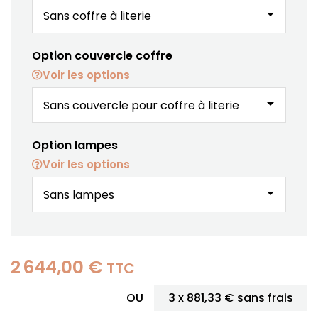
arrow_drop_down
Option couvercle coffre
Voir les options
arrow_drop_down
Option lampes
Voir les options
arrow_drop_down
2 644,00 €
TTC
OU
3 x
881,33 €
sans frais