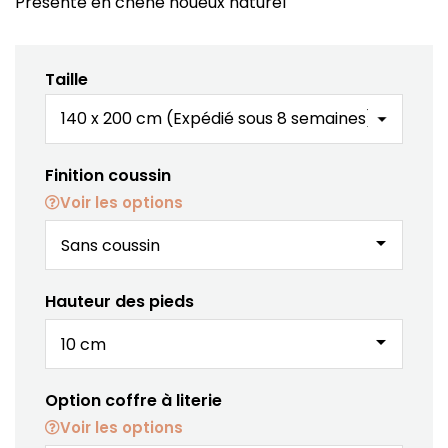
Présenté en chêne noueux naturel
Taille
Finition coussin
Voir les options
arrow_drop_down
Hauteur des pieds
arrow_drop_down
Option coffre à literie
Voir les options