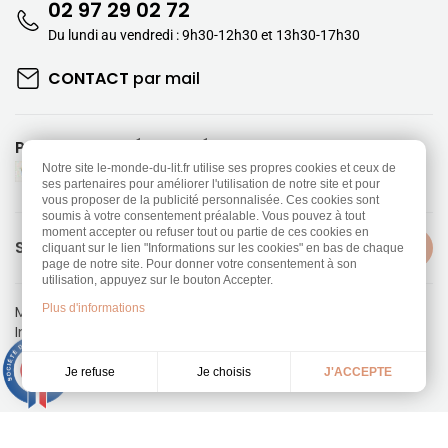
02 97 29 02 72
Du lundi au vendredi : 9h30-12h30 et 13h30-17h30
CONTACT
par mail
PAIEMENTS SÉCURISÉS
Notre site le-monde-du-lit.fr utilise ses propres cookies et ceux de
ses partenaires pour améliorer l'utilisation de notre site et pour
vous proposer de la publicité personnalisée. Ces cookies sont
soumis à votre consentement préalable. Vous pouvez à tout
moment accepter ou refuser tout ou partie de ces cookies en
SUIVEZ-NOUS
cliquant sur le lien "Informations sur les cookies" en bas de chaque
page de notre site. Pour donner votre consentement à son
utilisation, appuyez sur le bouton Accepter.
Plus d'informations
Mentions légales
-
Politique de confidentialité
Information sur les Cookies
-
CGV
Réalisation
Dream me up
9.3
/10
Je choisis
Je refuse
J'ACCEPTE
453 avis