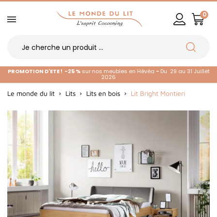
0
PROMOTION D'ETE !
-25 %
sur nos meubles en Hévéa
-
Du 29 au 31 Juillet
2026
Le monde du lit
Lits
Lits en bois
Lit Bright Montieri