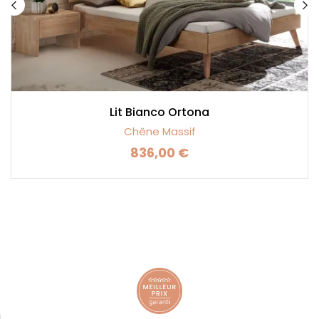
Lit Bianco Ortona
Chêne Massif
836,00 €
Prix