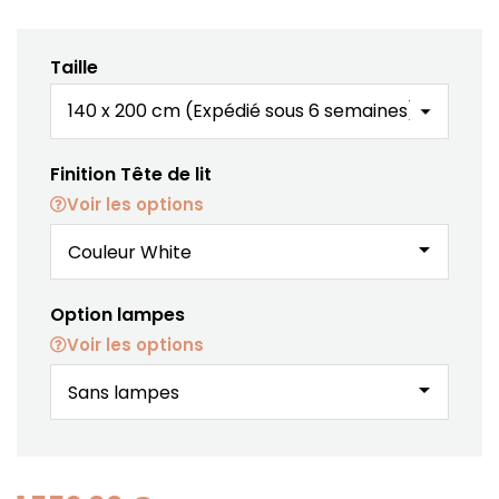
Taille
Finition Tête de lit
Voir les options
arrow_drop_down
Option lampes
Voir les options
arrow_drop_down