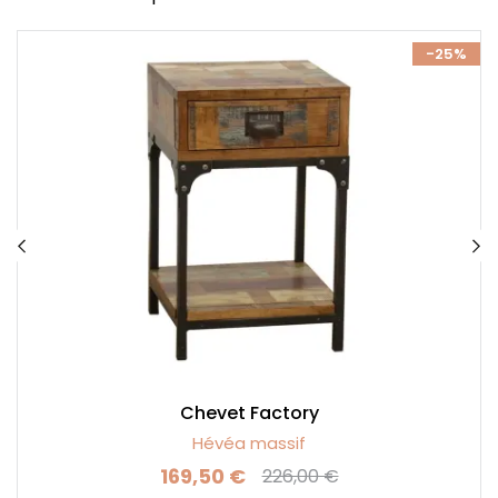
%
-25%
Chevet Factory
Hévéa massif
169,50 €
226,00 €
Prix
Prix de base