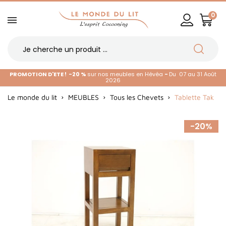
0
PROMOTION D'ETE !
-20 %
sur nos meubles en Hévéa
-
Du 07 au 31 Août
2026
Le monde du lit
MEUBLES
Tous les Chevets
Tablette Tak
-20%