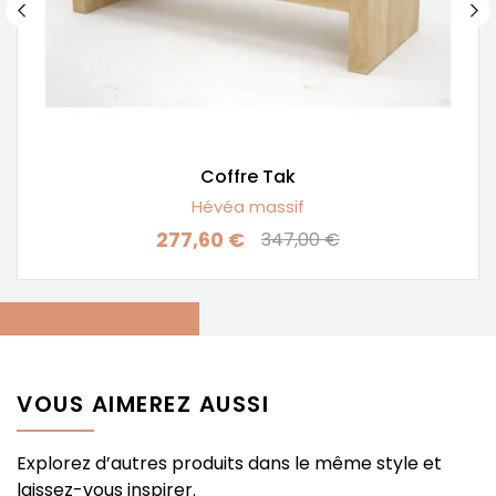
Coffre Tak
Hévéa massif
277,60 €
347,00 €
Prix
Prix de base
VOUS AIMEREZ AUSSI
Explorez d’autres produits dans le même style et
laissez-vous inspirer.