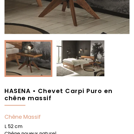
HASENA • Chevet Carpi Puro en
chêne massif
Chêne Massif
L 52 cm
Chêne noueux naturel