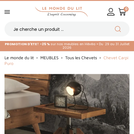
0
PROMOTION D'ETE !
-25 %
sur nos meubles en Hévéa
-
Du 29 au 31 Juillet
2026
Le monde du lit
MEUBLES
Tous les Chevets
Chevet Carpi
Puro