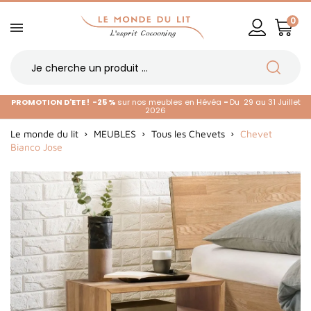
0
PROMOTION D'ETE !
-25 %
sur nos meubles en Hévéa
-
Du 29 au 31 Juillet
2026
Le monde du lit
MEUBLES
Tous les Chevets
Chevet
Bianco Jose