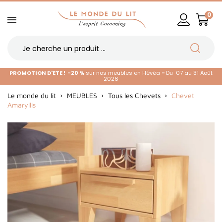
0
PROMOTION D'ETE !
-20 %
sur nos meubles en Hévéa
-
Du 07 au 31 Août
2026
Le monde du lit
MEUBLES
Tous les Chevets
Chevet
Amaryllis