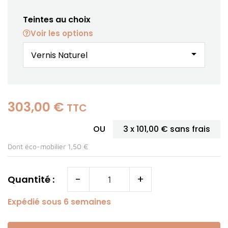
Teintes au choix
Voir les options
arrow_drop_down
303,00 €
TTC
OU
3 x
101,00 €
sans frais
Dont éco-mobilier 1,50 €
-
+
Quantité :
Expédié sous 6 semaines