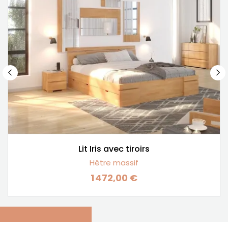
Lit Iris avec tiroirs
Hêtre massif
1 472,00 €
Prix