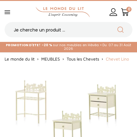
0
PROMOTION D'ETE !
-20 %
sur nos meubles en Hévéa
-
Du 07 au 31 Août
2026
Le monde du lit
MEUBLES
Tous les Chevets
Chevet Lino