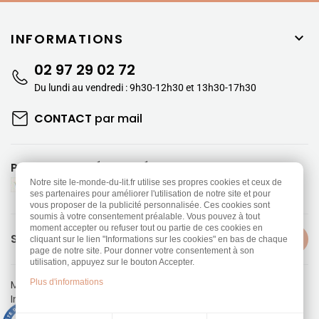
INFORMATIONS

02 97 29 02 72
Du lundi au vendredi : 9h30-12h30 et 13h30-17h30
CONTACT
par mail
PAIEMENTS SÉCURISÉS
Notre site le-monde-du-lit.fr utilise ses propres cookies et ceux de
ses partenaires pour améliorer l'utilisation de notre site et pour
vous proposer de la publicité personnalisée. Ces cookies sont
soumis à votre consentement préalable. Vous pouvez à tout
moment accepter ou refuser tout ou partie de ces cookies en
SUIVEZ-NOUS
cliquant sur le lien "Informations sur les cookies" en bas de chaque
page de notre site. Pour donner votre consentement à son
utilisation, appuyez sur le bouton Accepter.
Plus d'informations
Mentions légales
-
Politique de confidentialité
Information sur les Cookies
-
CGV