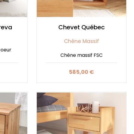
reva
Chevet Québec
Chêne Massif
coeur
Chêne massif FSC
585,00 €
Prix