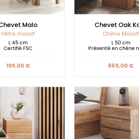
Chevet Malo
Chevet Oak K
Hêtre massif
Chêne Massif
L 45 cm
L 50 cm
Certifié FSC
Présenté en chêne n
199,00 €
865,00 €
Prix
Prix