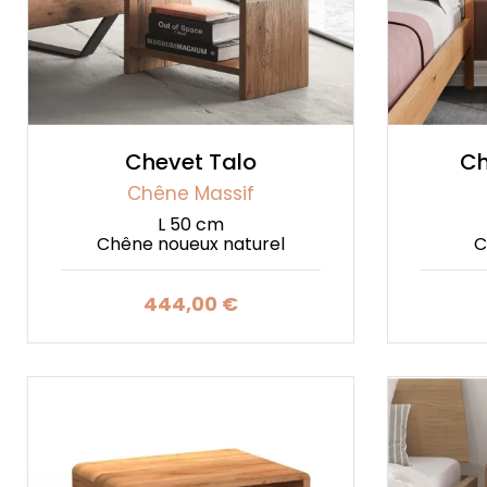
Chevet Talo
Ch
Chêne Massif
L 50 cm
Chêne noueux naturel
C
444,00 €
Prix