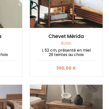
a
Chevet Mérida
Rotin
L 52 cm, présenté en miel
choix
29 teintes au choix
390,00 €
Prix