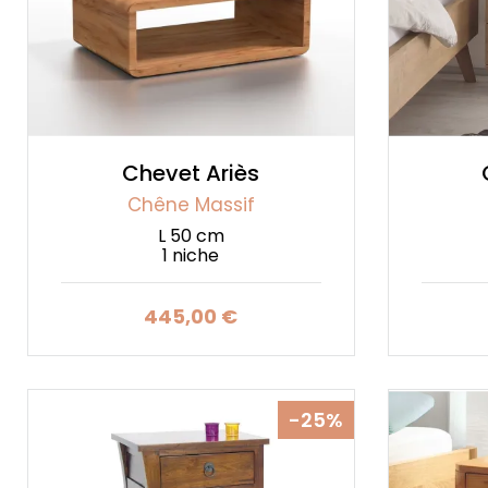
Chevet Ariès
Chêne Massif
L 50 cm
1 niche
445,00 €
Prix
-25%