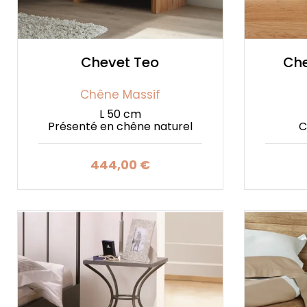
Chevet Teo
Ch
Chêne Massif
L 50 cm
Présenté en chêne naturel
C
444,00 €
Prix