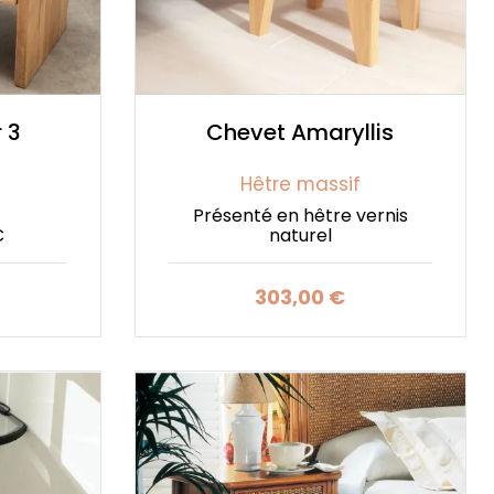
 3
Chevet Amaryllis
Hêtre massif
Présenté en hêtre vernis
C
naturel
303,00 €
Prix