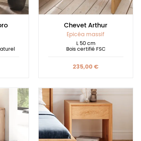
oro
Chevet Arthur
Epicéa massif
L 50 cm
aturel
Bois certifié FSC
235,00 €
Prix