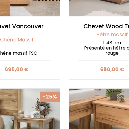
evet Vancouver
Chevet Wood T
Hêtre massif
Chêne Massif
L 48 cm
Présenté en hêtre 
hêne massif FSC
rouge
695,00 €
680,00 €
Prix
Prix
-25%