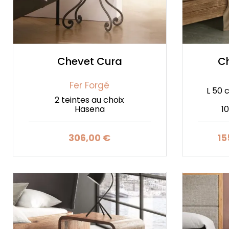
Chevet Cura
C
Fer Forgé
L 50 
2 teintes au choix
Hasena
10
306,00 €
15
Prix