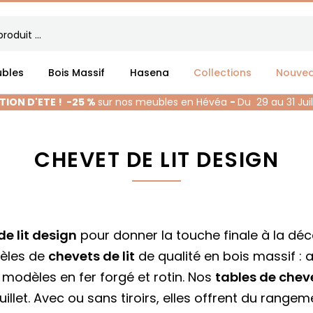
bles
Bois Massif
Hasena
Collections
Nouve
ION D'ETE !
-25 %
sur nos meubles en Hévéa
-
Du 29 au 31 Jui
CHEVET DE LIT DESIGN
de lit design
pour donner la touche finale à la dé
èles de
chevets de lit
de qualité en bois massif : a
odèles en fer forgé et rotin. Nos
tables de chev
llet. Avec ou sans tiroirs, elles offrent du rangeme