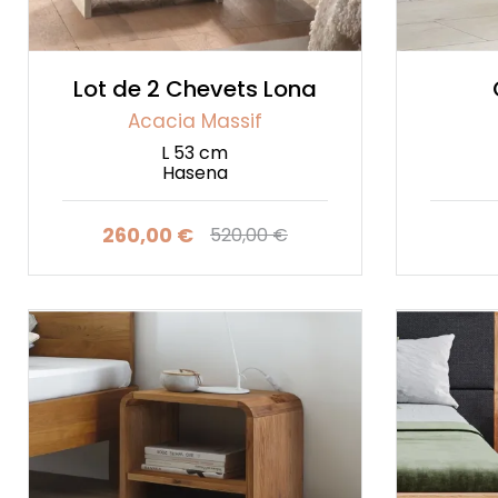
Lot de 2 Chevets Lona
Acacia Massif
L 53 cm
Hasena
260,00 €
520,00 €
Prix
Prix de base