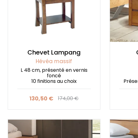
Chevet Lampang
Hévéa massif
L 48 cm, présenté en vernis
foncé
10 finitions au choix
Prése
130,50 €
174,00 €
Prix
Prix de base