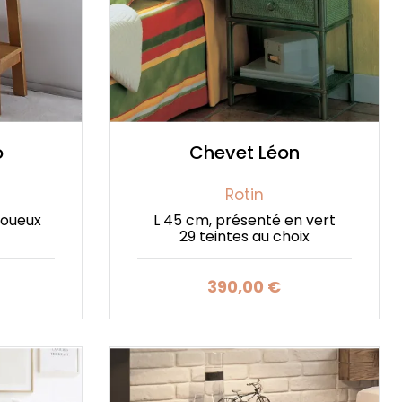
o
Chevet Léon
Rotin
noueux
L 45 cm, présenté en vert
29 teintes au choix
390,00 €
Prix