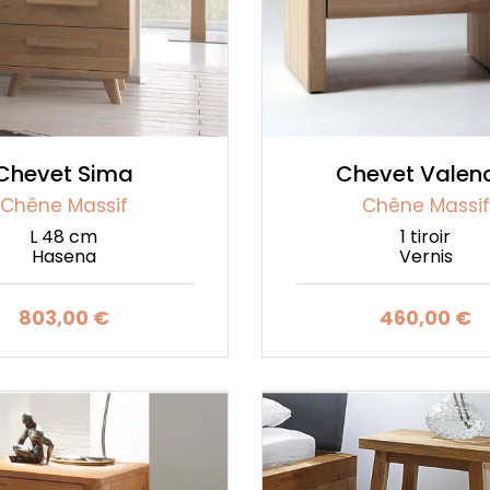
Chevet Sima
Chevet Valen
Chêne Massif
Chêne Massif
L 48 cm
1 tiroir
Hasena
Vernis
803,00 €
460,00 €
Prix
Prix