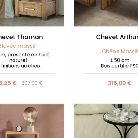
hevet Thaman
Chevet Arthur
Hévéa massif
Chêne Massif
cm, présenté en huilé
naturel
L 50 cm
 finitions au choix
Bois certifié FS
5,25 €
315,00 €
207,00 €
Prix
Prix de base
Prix