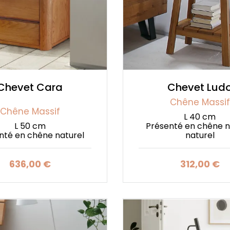
Chevet Cara
Chevet Lud
Chêne Massif
Chêne Massif
L 40 cm
L 50 cm
Présenté en chêne 
nté en chêne naturel
naturel
636,00 €
312,00 €
Prix
Prix