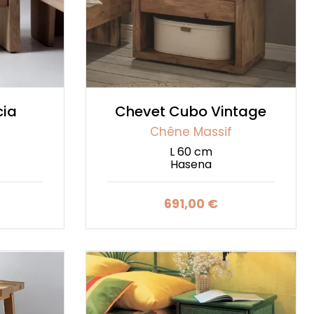
cia
Chevet Cubo Vintage
Chêne Massif
L 60 cm
Hasena
691,00 €
Prix