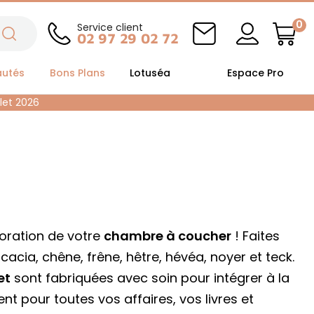
0
Service client
02 97 29 02 72
autés
Bons Plans
Lotuséa
Espace Pro
llet 2026
coration de votre
chambre à coucher
! Faites
cacia, chêne, frêne, hêtre, hévéa, noyer et teck.
et
sont fabriquées avec soin pour intégrer à la
nt pour toutes vos affaires, vos livres et