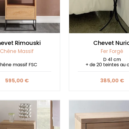
evet Rimouski
Chevet Nuri
Chêne Massif
Fer Forgé
D 41 cm
hêne massif FSC
+ de 20 teintes au 
595,00 €
385,00 €
Prix
Prix