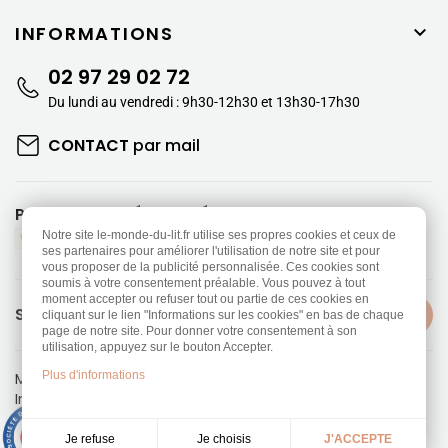
INFORMATIONS

02 97 29 02 72
Du lundi au vendredi : 9h30-12h30 et 13h30-17h30
CONTACT
par mail
PAIEMENTS SÉCURISÉS
Notre site le-monde-du-lit.fr utilise ses propres cookies et ceux de
ses partenaires pour améliorer l'utilisation de notre site et pour
vous proposer de la publicité personnalisée. Ces cookies sont
soumis à votre consentement préalable. Vous pouvez à tout
moment accepter ou refuser tout ou partie de ces cookies en
SUIVEZ-NOUS
cliquant sur le lien "Informations sur les cookies" en bas de chaque
page de notre site. Pour donner votre consentement à son
utilisation, appuyez sur le bouton Accepter.
Plus d'informations
Mentions légales
-
Politique de confidentialité
Information sur les Cookies
-
CGV
Réalisation
Dream me up
9.3
/10
Je choisis
Je refuse
J'ACCEPTE
453 avis