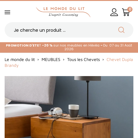
0
PROMOTION D'ETE !
-20 %
sur nos meubles en Hévéa
-
Du 07 au 31 Août
2026
Le monde du lit
MEUBLES
Tous les Chevets
Chevet Dupla
Brandy