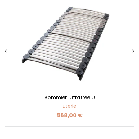
Sommier Ultrafree U
Literie
568,00 €
Prix