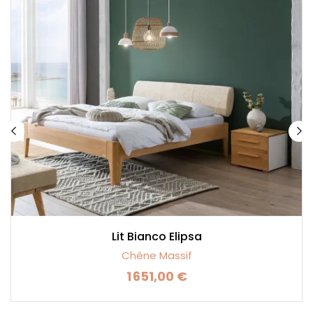
Lit Bianco Elipsa
Chêne Massif
1 651,00 €
Prix