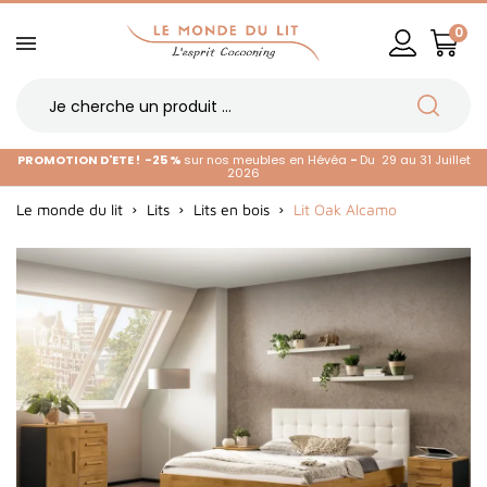
0
PROMOTION D'ETE !
-25 %
sur nos meubles en Hévéa
-
Du 29 au 31 Juillet
2026
Le monde du lit
Lits
Lits en bois
Lit Oak Alcamo