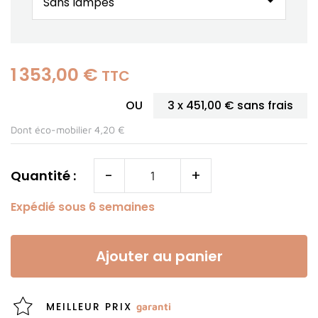
arrow_drop_down
1 353,00 €
TTC
OU
3 x
451,00 €
sans frais
Dont éco-mobilier 4,20 €
-
+
Quantité :
Expédié sous 6 semaines
Ajouter au panier
MEILLEUR PRIX
garanti