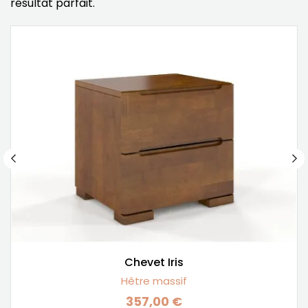
résultat parfait.
Chevet Iris
Hêtre massif
357,00 €
Prix