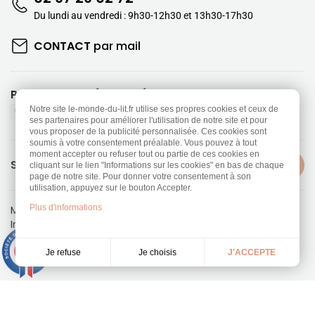
Du lundi au vendredi : 9h30-12h30 et 13h30-17h30
CONTACT
par mail
PAIEMENTS SÉCURISÉS
Notre site le-monde-du-lit.fr utilise ses propres cookies et ceux de
ses partenaires pour améliorer l'utilisation de notre site et pour
vous proposer de la publicité personnalisée. Ces cookies sont
soumis à votre consentement préalable. Vous pouvez à tout
moment accepter ou refuser tout ou partie de ces cookies en
SUIVEZ-NOUS
cliquant sur le lien "Informations sur les cookies" en bas de chaque
page de notre site. Pour donner votre consentement à son
utilisation, appuyez sur le bouton Accepter.
Plus d'informations
Mentions légales
-
Politique de confidentialité
Information sur les Cookies
-
CGV
Réalisation
Dream me up
9.3
/10
Je choisis
Je refuse
J'ACCEPTE
453 avis