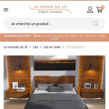
0
PROMOTION D'ETE !
-25 %
sur nos meubles en Hévéa
-
Du 29 au 31 Juillet
2026
Le monde du lit
Lits
Lits en bois
Lit Myosotis