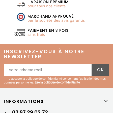
LIVRAISON PREMIUM
pour tous nos clients
MARCHAND APPROUVÉ
par la société des avis garantis
PAIEMENT EN 3 FOIS
sans frais
INSCRIVEZ-VOUS À NOTRE
NEWSLETTER
J'accepte la politique de confidentialité concernant l'utilisation des mes
données personnelles.
Lire la politique de confidentialité
.
INFORMATIONS

02 97 29 02 72