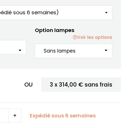
Option lampes
Voir les options
arrow_drop_down
arrow_drop_down
OU
3 x
314,00 €
sans frais
+
Expédié sous 6 semaines