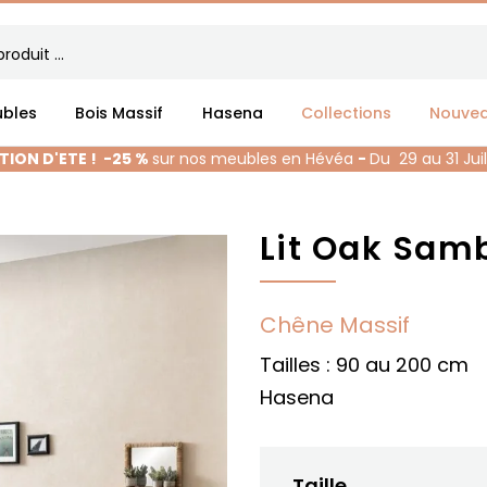
bles
Bois Massif
Hasena
Collections
Nouve
ION D'ETE !
-25 %
sur nos meubles en Hévéa
-
Du 29 au 31 Jui
Lit Oak Sam
Chêne Massif
Tailles : 90 au 200 cm
Hasena
Taille