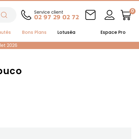
0
Service client
02 97 29 02 72
autés
Bons Plans
Lotuséa
Espace Pro
llet 2026
buco