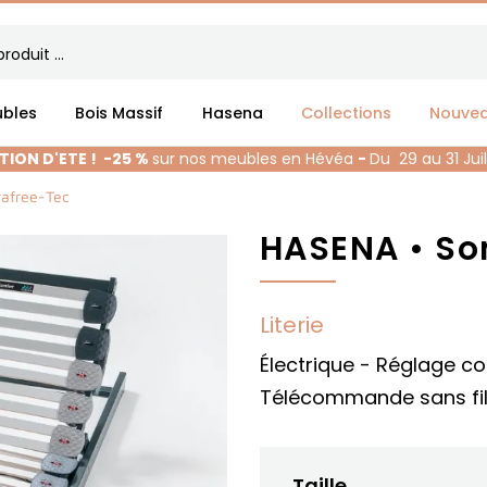
bles
Bois Massif
Hasena
Collections
Nouve
ION D'ETE !
-25 %
sur nos meubles en Hévéa
-
Du 29 au 31 Jui
rafree-Tec
HASENA • So
Literie
Électrique - Réglage co
Télécommande sans fi
Taille