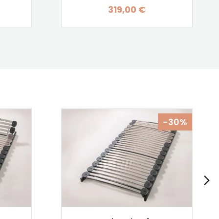
319,00 €
Prix
-30%