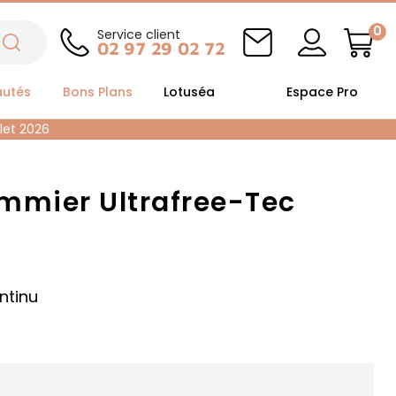
0
Service client
02 97 29 02 72
autés
Bons Plans
Lotuséa
Espace Pro
llet 2026
mmier Ultrafree-Tec
ntinu
l