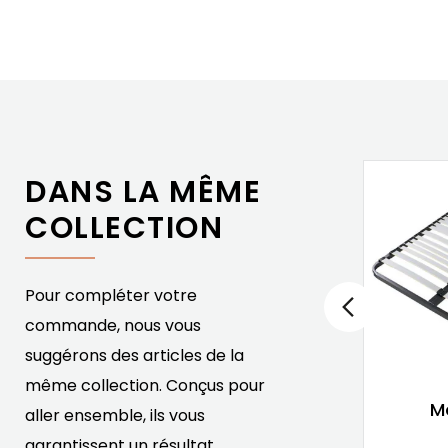
DANS LA MÊME
COLLECTION
Pour compléter votre
commande, nous vous
suggérons des articles de la
même collection. Conçus pour
Sommier Ultrafree U
M
aller ensemble, ils vous
Literie
garantissent un résultat