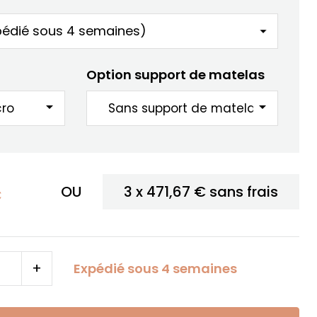
Option support de matelas
arrow_drop_down
arrow_drop_down
OU
3 x
471,67 €
sans frais
C
+
Expédié sous 4 semaines