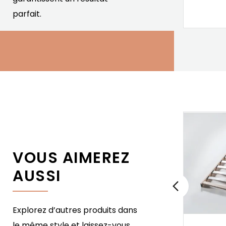
568,00 €
parfait.
Prix
VOUS AIMEREZ
AUSSI
Explorez d’autres produits dans
le même style et laissez-vous