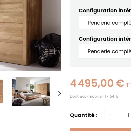
Configuration inté
Configuration intér
4 495,00 €
T

Dont éco-mobilier 17,64 €
-
Quantité :