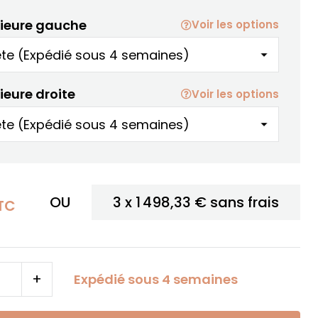
rieure gauche
Voir les options
ieure droite
Voir les options
OU
3 x
1 498,33 €
sans frais
TC
+
Expédié sous 4 semaines