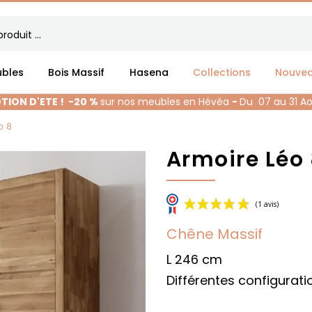
bles
Bois Massif
Hasena
Collections
Nouve
ION D'ETE !
-20 %
sur nos meubles en Hévéa
-
Du 07 au 31 A
o 8
Armoire Léo
Chêne Massif
L 246 cm
Différentes configurati