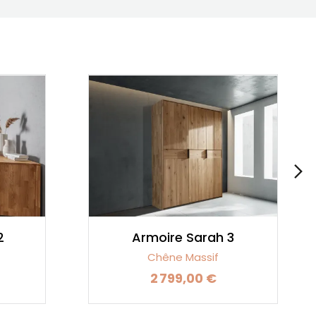
2
Armoire Sarah 3
Chêne Massif
2 799,00 €
Prix