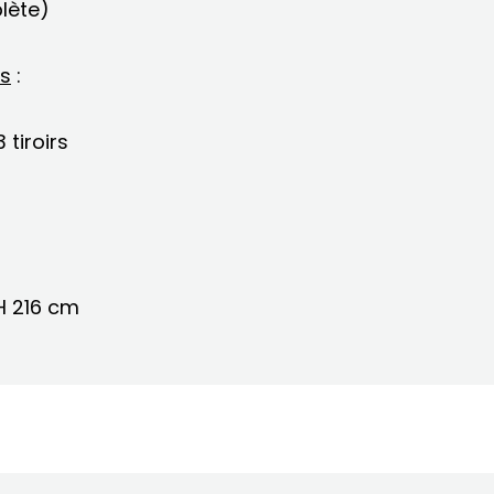
plète)
es
:
 tiroirs
H 216 cm