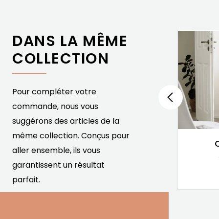
DANS LA MÊME
COLLECTION
Pour compléter votre
commande, nous vous
suggérons des articles de la
même collection. Conçus pour
Armoire Léo 8
aller ensemble, ils vous
Chêne Massif
garantissent un résultat
4 495,00 €
Prix
parfait.