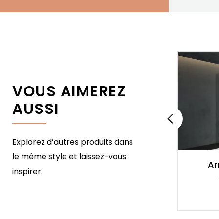
VOUS AIMEREZ
AUSSI
Explorez d’autres produits dans
le même style et laissez-vous
Armoire Jasmin
Ar
inspirer.
Chêne Massif
3 929,00 €
Prix