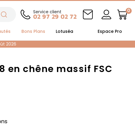
0
Service client
02 97 29 02 72
autés
Bons Plans
Lotuséa
Espace Pro
oût 2026
 8 en chêne massif FSC
(1 avis)
ons