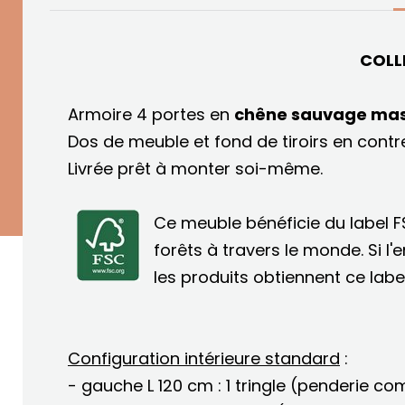
COLL
Armoire 4 portes en
chêne sau
vage mass
Dos de meuble et fond de tiroirs en contr
Livrée prêt à monter soi-même.
Ce meuble bénéficie du label FS
forêts à travers le monde. Si l
les produits obtiennent ce label
Configuration intérieure standard
:
- gauche L 120 cm : 1 tringle (penderie co