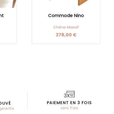
nt
Commode Nino
Chêne Massif
378,00 €
Prix
PAIEMENT EN 3 FOIS
OUVÉ
sans frais
garantis