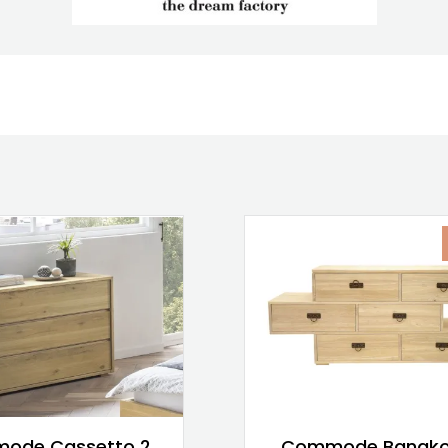
ode Cassetto 2
Commode Bangko