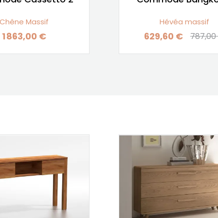
Chêne Massif
Hévéa massif
1 863,00 €
629,60 €
787,00
Prix
Prix
Prix de