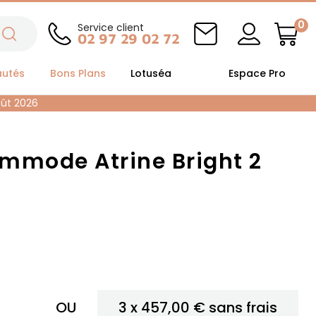
0
Service client
02 97 29 02 72
autés
Bons Plans
Lotuséa
Espace Pro
oût 2026
mmode Atrine Bright 2
OU
3 x
457,00 €
sans frais