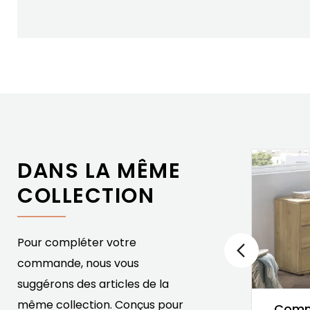
DANS LA MÊME
-20%
COLLECTION
Pour compléter votre
commande, nous vous
suggérons des articles de la
même collection. Conçus pour
Commode Playa 2
Comm