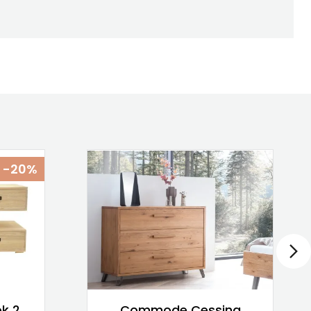
-20%
k 2
Commode Cessina