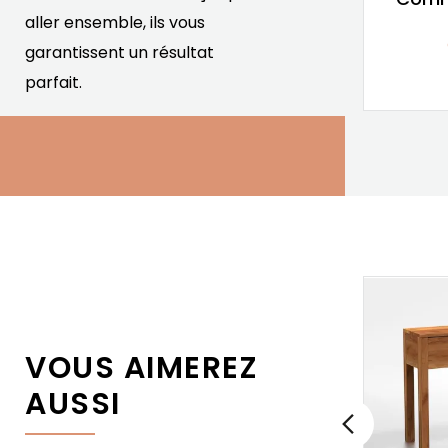
aller ensemble, ils vous
Hévéa massif
garantissent un résultat
440,00 €
550,00 €
parfait.
Prix
Prix de base
VOUS AIMEREZ
AUSSI