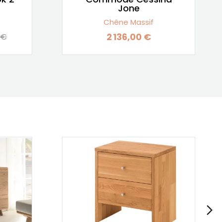
Jone
Chêne Massif
2 136,00 €
 €
 base
Prix