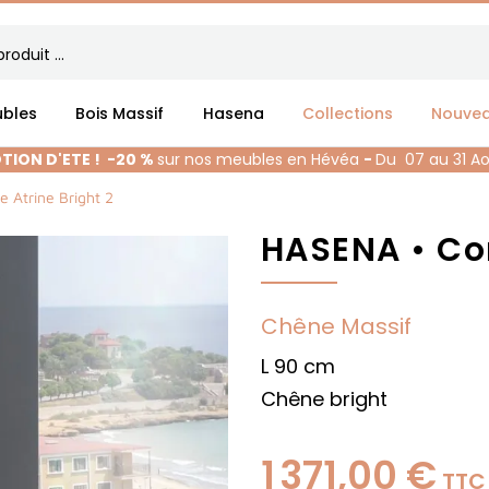
bles
Bois Massif
Hasena
Collections
Nouve
ION D'ETE !
-20 %
sur nos meubles en Hévéa
-
Du 07 au 31 A
Atrine Bright 2
HASENA • Co
Chêne Massif
L 90 cm
Chêne bright
1 371,00 €
TTC