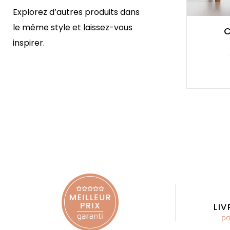
Explorez d’autres produits dans
le même style et laissez-vous
Commode Léo 5
C
inspirer.
Chêne Massif
2 990,00 €
Prix
LI
po