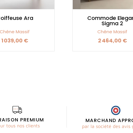
oiffeuse Ara
Commode Elega
Sigma 2
Chêne Massif
Chêne Massif
1 039,00 €
2 464,00 €
Prix
Prix
VRAISON PREMIUM
MARCHAND APPR
ur tous nos clients
par la société des avis 