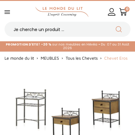
0
PROMOTION D'ETE !
-20 %
sur nos meubles en Hévéa
-
Du 07 au 31 Août
2026
Le monde du lit
MEUBLES
Tous les Chevets
Chevet Eros