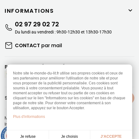
INFORMATIONS

02 97 29 02 72
Du lundi au vendredi : 9h30-12h30 et 13h30-17h30
CONTACT
par mail
PAIEMENTS SÉCURISÉS
Notre site le-monde-du-lit.fr utilise ses propres cookies et ceux de
ses partenaires pour améliorer l'utilisation de notre site et pour
vous proposer de la publicité personnalisée. Ces cookies sont
soumis à votre consentement préalable. Vous pouvez à tout
moment accepter ou refuser tout ou partie de ces cookies en
SUIVEZ-NOUS
cliquant sur le lien "Informations sur les cookies" en bas de chaque
page de notre site. Pour donner votre consentement à son
utilisation, appuyez sur le bouton Accepter.
Plus d'informations
Mentions légales
-
Politique de confidentialité
Information sur les Cookies
-
CGV
Réalisation
Dream me up
9.3
/10
Je choisis
Je refuse
J'ACCEPTE
453 avis