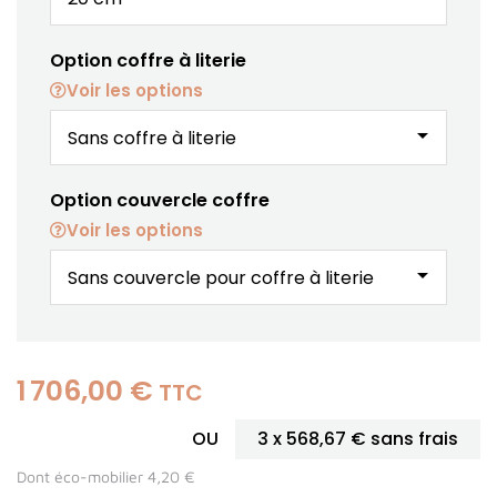
Option coffre à literie
Voir les options
arrow_drop_down
Option couvercle coffre
Voir les options
arrow_drop_down
1 706,00 €
TTC
OU
3 x
568,67 €
sans frais
Dont éco-mobilier 4,20 €