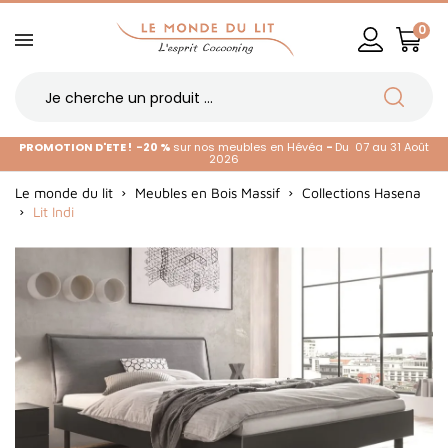
0
PROMOTION D'ETE !
-20 %
sur nos meubles en Hévéa
-
Du 07 au 31 Août
2026
Le monde du lit
Meubles en Bois Massif
Collections Hasena
Lit Indi