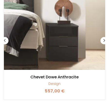
Chevet Dowe Anthracite
Design
557,00 €
Prix