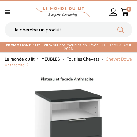
0
PROMOTION D'ETE !
-20 %
sur nos meubles en Hévéa
-
Du 07 au 31 Août
2026
Le monde du lit
MEUBLES
Tous les Chevets
Chevet Dowe
Anthracite 2