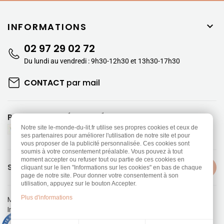
INFORMATIONS

02 97 29 02 72
Du lundi au vendredi : 9h30-12h30 et 13h30-17h30
CONTACT
par mail
PAIEMENTS SÉCURISÉS
Notre site le-monde-du-lit.fr utilise ses propres cookies et ceux de
ses partenaires pour améliorer l'utilisation de notre site et pour
vous proposer de la publicité personnalisée. Ces cookies sont
soumis à votre consentement préalable. Vous pouvez à tout
moment accepter ou refuser tout ou partie de ces cookies en
SUIVEZ-NOUS
cliquant sur le lien "Informations sur les cookies" en bas de chaque
page de notre site. Pour donner votre consentement à son
utilisation, appuyez sur le bouton Accepter.
Plus d'informations
Mentions légales
-
Politique de confidentialité
Information sur les Cookies
-
CGV