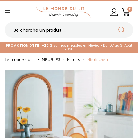
0
PROMOTION D'ETE !
-20 %
sur nos meubles en Hévéa
-
Du 07 au 31 Août
2026
Le monde du lit
MEUBLES
Miroirs
Miroir Jaén