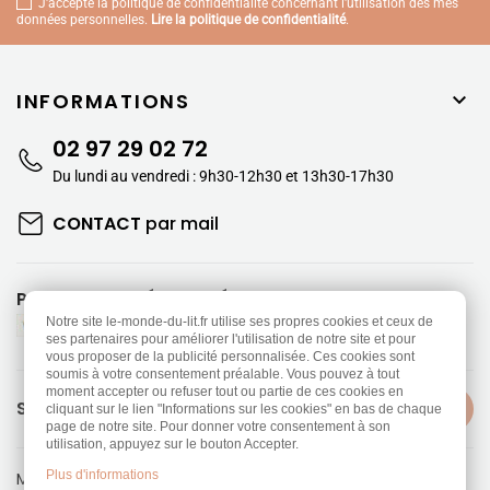
J'accepte la politique de confidentialité concernant l'utilisation des mes
données personnelles.
Lire la politique de confidentialité
.
INFORMATIONS

02 97 29 02 72
Du lundi au vendredi : 9h30-12h30 et 13h30-17h30
CONTACT
par mail
PAIEMENTS SÉCURISÉS
Notre site le-monde-du-lit.fr utilise ses propres cookies et ceux de
ses partenaires pour améliorer l'utilisation de notre site et pour
vous proposer de la publicité personnalisée. Ces cookies sont
soumis à votre consentement préalable. Vous pouvez à tout
moment accepter ou refuser tout ou partie de ces cookies en
SUIVEZ-NOUS
cliquant sur le lien "Informations sur les cookies" en bas de chaque
page de notre site. Pour donner votre consentement à son
utilisation, appuyez sur le bouton Accepter.
Plus d'informations
Mentions légales
-
Politique de confidentialité