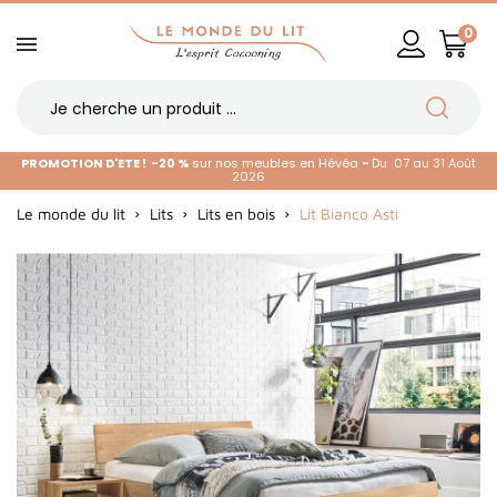
0
PROMOTION D'ETE !
-20 %
sur nos meubles en Hévéa
-
Du 07 au 31 Août
2026
Le monde du lit
Lits
Lits en bois
Lit Bianco Asti