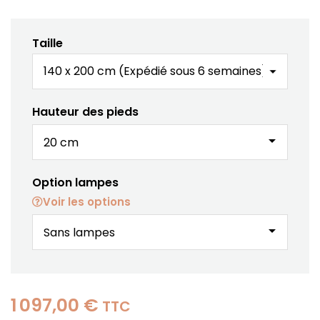
Taille
Hauteur des pieds
arrow_drop_down
Option lampes
Voir les options
arrow_drop_down
1 097,00 €
TTC