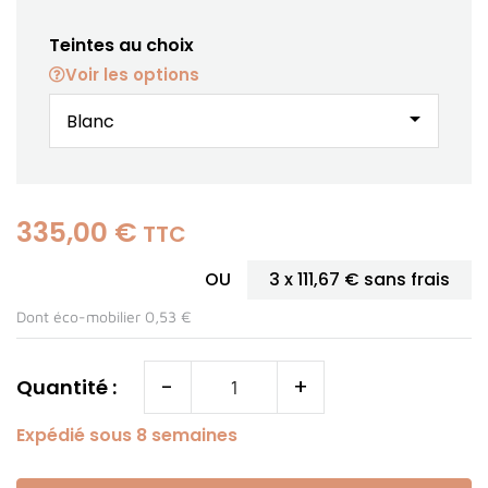
Teintes au choix
Voir les options
arrow_drop_down
335,00 €
TTC
OU
3 x
111,67 €
sans frais
Dont éco-mobilier 0,53 €
-
+
Quantité :
Expédié sous 8 semaines