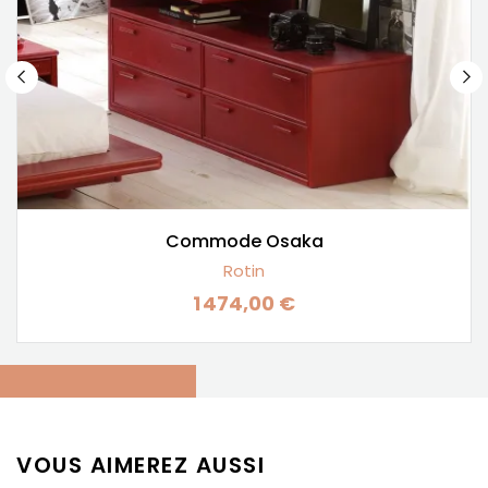
Commode Osaka
Rotin
1 474,00 €
Prix
VOUS AIMEREZ AUSSI