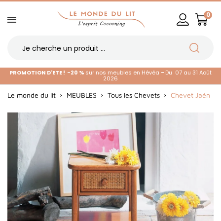
0
PROMOTION D'ETE !
-20 %
sur nos meubles en Hévéa
-
Du 07 au 31 Août
2026
Le monde du lit
MEUBLES
Tous les Chevets
Chevet Jaén