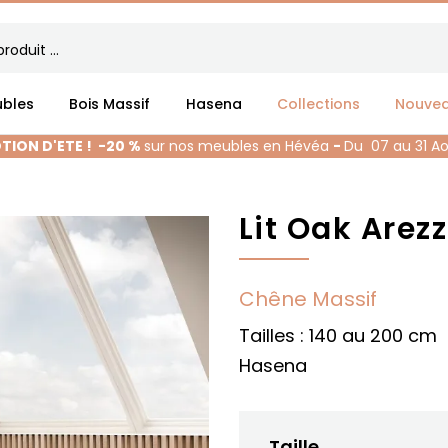
bles
Bois Massif
Hasena
Collections
Nouve
ION D'ETE !
-20 %
sur nos meubles en Hévéa
-
Du 07 au 31 A
Lit Oak Arez
Chêne Massif
Tailles : 140 au 200 cm
Hasena
Taille