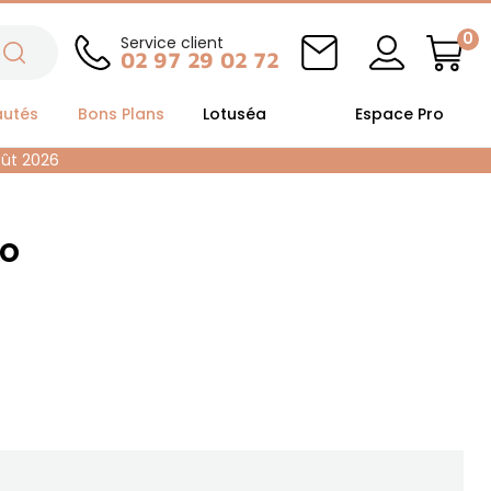
0
Service client
02 97 29 02 72
autés
Bons Plans
Lotuséa
Espace Pro
oût 2026
zo