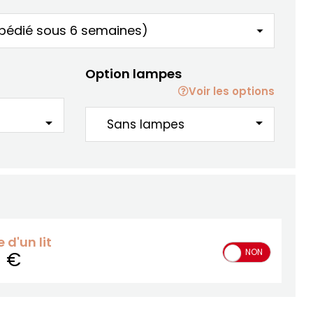
Option lampes
Voir les options
arrow_drop_down
arrow_drop_down
d'un lit
OUI
NON
0 €