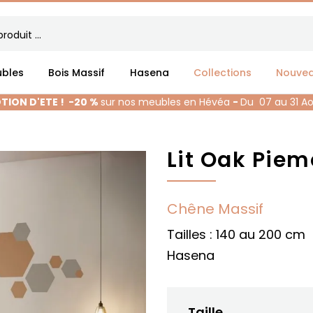
bles
Bois Massif
Hasena
Collections
Nouve
ION D'ETE !
-20 %
sur nos meubles en Hévéa
-
Du 07 au 31 A
Lit Oak Pie
Chêne Massif
Tailles : 140 au 200 cm
Hasena
Taille