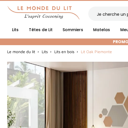
Lits
Têtes de Lit
Sommiers
Matelas
Meu
PROMOT
Le monde du lit
Lits
Lits en bois
Lit Oak Piemonte