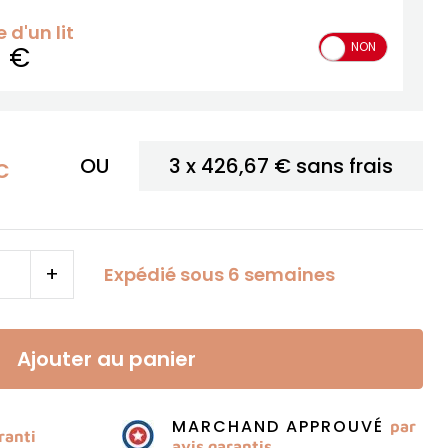
d'un lit
OUI
NON
0 €
OU
3 x
426,67 €
sans frais
C
+
Expédié sous 6 semaines
Ajouter au panier
MARCHAND APPROUVÉ
par
ranti
avis garantis