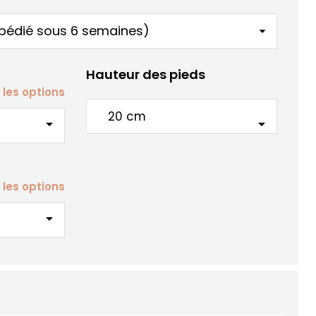
Hauteur des pieds
 les options
arrow_drop_down
arrow_drop_down
 les options
arrow_drop_down