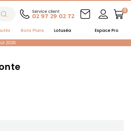
0
Service client
02 97 29 02 72
autés
Bons Plans
Lotuséa
Espace Pro
oût 2026
monte